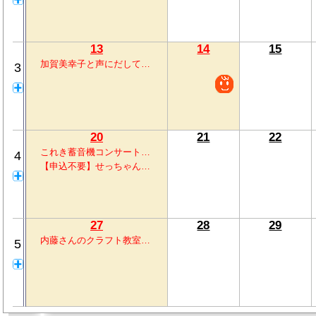
13
14
15
加賀美幸子と声にだして…
3
20
21
22
これき蓄音機コンサート…
4
【申込不要】せっちゃん…
27
28
29
内藤さんのクラフト教室…
5