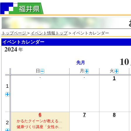
トップページ
>
イベント情報トップ
> イベントカレンダー
イベントカレンダー
2024
年
10
先月
日
月
火
・
・
1
1
6
7
8
かるたクイーンが教える…
2
健康づくり講座「女性ホ…