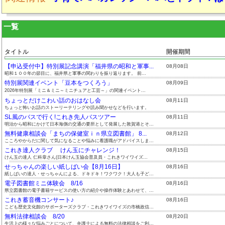
一覧
タイトル
開催期間
【申込受付中】特別展記念講演「福井県の昭和と軍事...
08月08日
昭和１００年の節目に、福井県と軍事の関わりを振り返ります。 前...
特別展関連イベント「豆本をつくろう」
08月09日
2026年特別展「ミニ＆ミニ～ミニチュアと工芸～」の関連イベント...
ちょっとだけこわい話のおはなし会
08月11日
ちょっと怖いお話のストーリーテリングや読み聞かせなどを行います。
SL風のバスで行く!これき先人バスツアー
08月11日
明治から昭和にかけて日本海側の交通の要所として発展した敦賀港とそ...
無料健康相談会「まちの保健室ｉｎ県立図書館」 8...
08月12日
こころやからだに関して気になることや悩みに看護職がアドバイスしま...
これき達人クラブ けん玉にチャレンジ！
08月15日
けん玉の達人 仁科章さん(日本けん玉協会普及員・これきワイワイズ...
せっちゃんの楽しい紙しばい会【8月16日】
08月16日
紙しばいの達人・せっちゃんによる、ドキドキ！ワクワク！大人も子ど...
電子図書館ミニ体験会 8/16
08月16日
県立図書館の電子書籍サービスの使い方の紹介や操作体験とあわせて、...
これき蓄音機コンサート♪
08月16日
こども歴史文化館のサポーターズクラブ・これきワイワイズの市橋政信...
無料法律相談会 8/20
08月20日
生活上の様々な悩みごとについて、弁護士による無料の法律相談をご利...