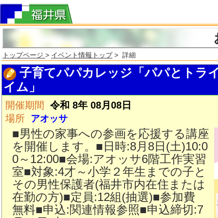
トップページ
>
イベント情報トップ
> 詳細
子育てパパカレッジ「パパとトラ
イム」
開催期間
令和 8年 08月08日
場所
アオッサ
■男性の家事への参画を応援する講座
を開催します。■日時:8月8日(土)10:0
0～12:00■会場:アオッサ6階工作実習
室■対象:4才～小学２年生までの子と
その男性保護者(福井市内在住または
在勤の方)■定員:12組(抽選)■参加費
無料■申込:関連情報参照■申込締切:7