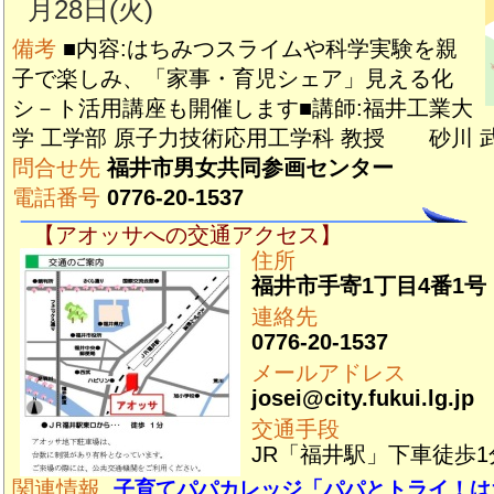
月28日(火)
備考
■内容:はちみつスライムや科学実験を親
子で楽しみ、「家事・育児シェア」見える化
シ－ト活用講座も開催します■講師:福井工業大
学 工学部 原子力技術応用工学科 教授 砂川 武
問合せ先
福井市男女共同参画センター
電話番号
0776-20-1537
【アオッサへの交通アクセス】
住所
福井市手寄1丁目4番1号
連絡先
0776-20-1537
メールアドレス
josei@city.fukui.lg.jp
交通手段
JR「福井駅」下車徒歩1
関連情報
子育てパパカレッジ「パパとトライ！は