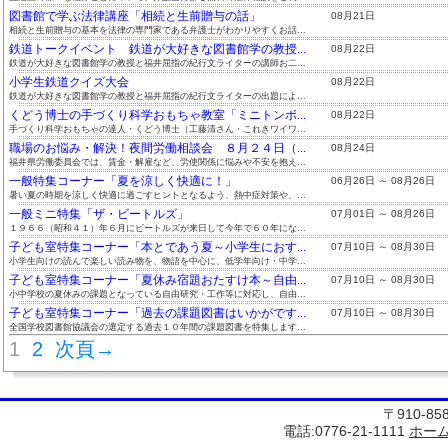
図書館で学ぶ法律講座「相続と生前贈与の話」
08月21日
相続と生前贈与の基本を法律の専門家である弁護士がわかりやすくお話...
鉄道トークイベント 鉄道が大好きな図書館学の教授...
08月22日
鉄道が大好きな図書館学の教授と福井屈指の紀行文ライターの講師お二...
小学生鉄道クイズ大会
08月22日
鉄道が大好きな図書館学の教授と福井屈指の紀行文ライターの出題によ...
くどう博士の手づくり科学おもちゃ教室「ミニトンボ...
08月22日
手づくり科学おもちゃの達人・くどう博士（工藤清さん・これきワイワ...
職場のお悩み・解決！夜間労働相談会 ８月２４日（...
08月24日
福井県労働委員会では、賃金・解雇など、労使関係に悩みや不安を抱え...
一般特集コーナー「夏を涼しく快適に！」
06月26日 ～ 08月26日
暑い夏の時期を涼しく快適に過ごすヒントとなるよう、熱中症対策や、...
一般ミニ特集「ザ・ビートルズ」
07月01日 ～ 08月26日
１９６６（昭和４１）年６月にビートルズが来日して今年で６０年にな...
子ども室特集コーナー「本とであう夏～小学生におす...
07月10日 ～ 08月30日
小学生向けの読んで楽しい読み物を、物語を中心に、低学年向け・中学...
子ども室特集コーナー「夏休み宿題おたすけ本～自由...
07月10日 ～ 08月30日
小中学校の夏休みの課題となっている自由研究・工作等に対応し、自由...
子ども室特集コーナー「過去の課題図書はいかがです...
07月10日 ～ 08月30日
全国学校図書館協議会の選定する過去１０年間の課題図書を特集します...
1
2
次頁→
〒910-8
電話:0776-21-1111
ホー