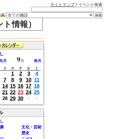
サイトマップ
/ イベント検索
検索
ント情報）
し
9
先月
月
来月
火
水
木
金
土
1
2
3
4
・
7
8
9
10
11
14
15
16
17
18
21
22
23
24
25
29
30
28
・
・
ル
し
康
文化・芸術
歴史
ツ
こども