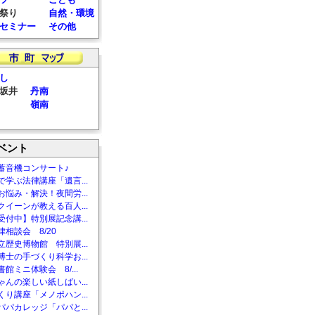
祭り
自然・環境
セミナー
その他
し
坂井
丹南
嶺南
ベント
蓄音機コンサート♪
で学ぶ法律講座「遺言...
お悩み・解決！夜間労...
クイーンが教える百人...
受付中】特別展記念講...
相談会 8/20
立歴史博物館 特別展...
博士の手づくり科学お...
館ミニ体験会 8/...
ゃんの楽しい紙しばい...
くり講座「メノポハン...
パパカレッジ「パパと...