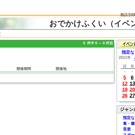
施設別
おでかけふくい（イベ
覧
0 件中 0 ～ 0 件目
指定な
2021年
日
月
開催期間
開催地
・
・
5
6
12
13
19
20
26
27
ジャン
指定な
食・健
音楽
スポー