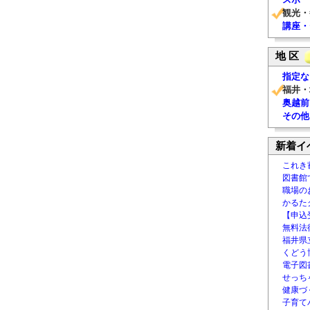
観光・
講座・
地 区
指定な
福井・
奥越前
その他
新着イ
これき
図書館
職場の
かるた
【申込
無料法律
福井県
くどう
電子図書
せっち
健康づ
子育て