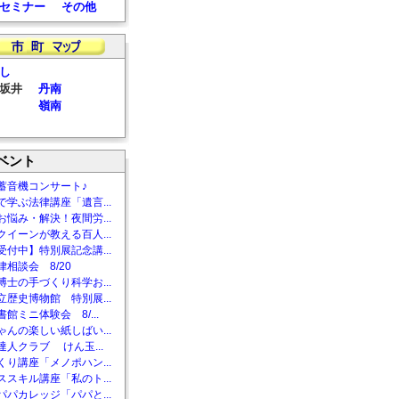
セミナー
その他
し
坂井
丹南
嶺南
ベント
蓄音機コンサート♪
で学ぶ法律講座「遺言...
お悩み・解決！夜間労...
クイーンが教える百人...
受付中】特別展記念講...
相談会 8/20
博士の手づくり科学お...
立歴史博物館 特別展...
館ミニ体験会 8/...
ゃんの楽しい紙しばい...
達人クラブ けん玉...
くり講座「メノポハン...
ススキル講座「私のト...
パパカレッジ「パパと...