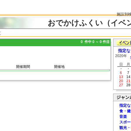
施設別
おでかけふくい（イベ
覧
0 件中 0 ～ 0 件目
指定な
2020年
日
月
開催期間
開催地
・
・
6
7
13
14
20
21
27
28
ジャン
指定な
食・健
音楽
スポー
観光・