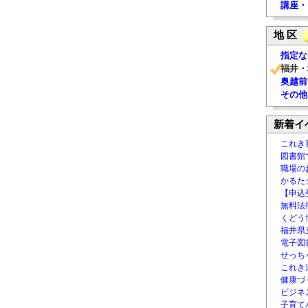
講座・
地 区
指定な
福井・
奥越前
その他
新着イ
これき
図書館
職場の
かるた
【申込
無料法律
くどう
福井県
電子図書
せっち
これき
健康づ
ビジネ
子育て