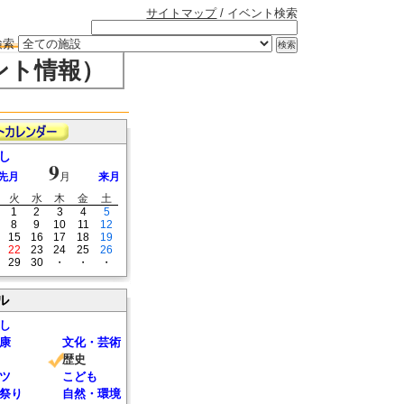
サイトマップ
/ イベント検索
検索
ント情報）
し
9
先月
月
来月
火
水
木
金
土
1
2
3
4
5
8
9
10
11
12
15
16
17
18
19
22
23
24
25
26
29
30
・
・
・
ル
し
康
文化・芸術
歴史
ツ
こども
祭り
自然・環境