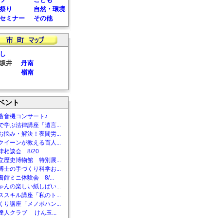
祭り
自然・環境
セミナー
その他
し
坂井
丹南
嶺南
ベント
蓄音機コンサート♪
で学ぶ法律講座「遺言...
お悩み・解決！夜間労...
クイーンが教える百人...
相談会 8/20
立歴史博物館 特別展...
博士の手づくり科学お...
館ミニ体験会 8/...
ゃんの楽しい紙しばい...
ススキル講座「私のト...
くり講座「メノポハン...
達人クラブ けん玉...