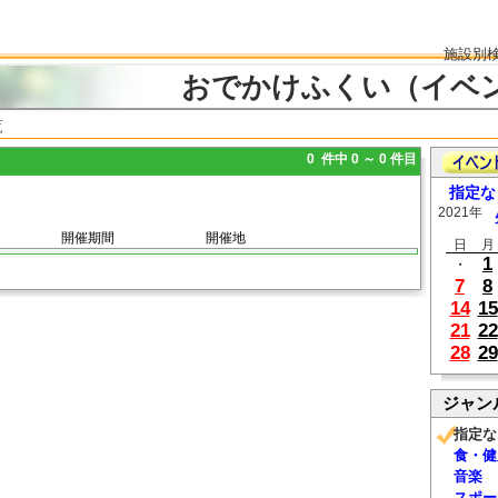
施設別
おでかけふくい（イベ
覧
0 件中 0 ～ 0 件目
指定な
2021年
開催期間
開催地
日
月
1
・
7
8
14
15
21
22
28
29
ジャン
指定な
食・健
音楽
スポー