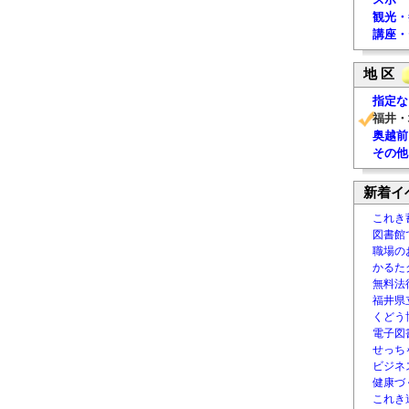
観光・
講座・
地 区
指定な
福井・
奥越前
その他
新着イ
これき
図書館
職場の
かるた
無料法律
福井県
くどう
電子図書
せっち
ビジネ
健康づ
これき