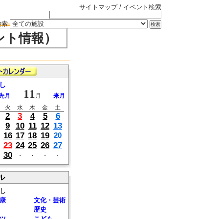
サイトマップ
/ イベント検索
検索
ント情報）
し
11
先月
月
来月
火
水
木
金
土
2
3
4
5
6
9
10
11
12
13
16
17
18
19
20
23
24
25
26
27
30
・
・
・
・
ル
し
康
文化・芸術
歴史
ツ
こども