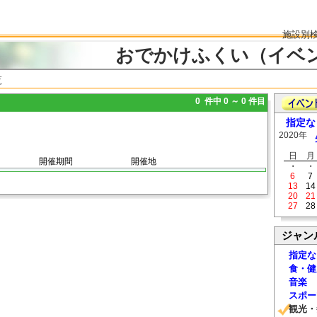
施設別
おでかけふくい（イベ
覧
0 件中 0 ～ 0 件目
指定な
2020年
日
月
開催期間
開催地
・
・
6
7
13
14
20
21
27
28
ジャン
指定な
食・健
音楽
スポー
観光・