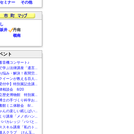
セミナー
その他
し
坂井
丹南
嶺南
ベント
蓄音機コンサート♪
で学ぶ法律講座「遺言...
お悩み・解決！夜間労...
クイーンが教える百人...
受付中】特別展記念講...
相談会 8/20
立歴史博物館 特別展...
博士の手づくり科学お...
館ミニ体験会 8/...
ゃんの楽しい紙しばい...
くり講座「メノポハン...
パパカレッジ「パパと...
ススキル講座「私のト...
達人クラブ けん玉...