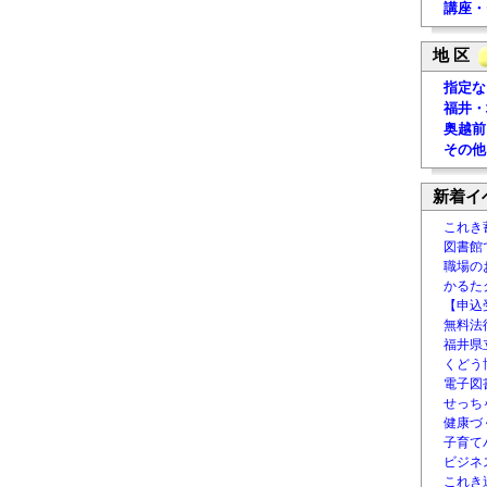
講座・
地 区
指定な
福井・
奥越前
その他
新着イ
これき
図書館
職場の
かるた
【申込
無料法律
福井県
くどう
電子図書
せっち
健康づ
子育て
ビジネ
これき