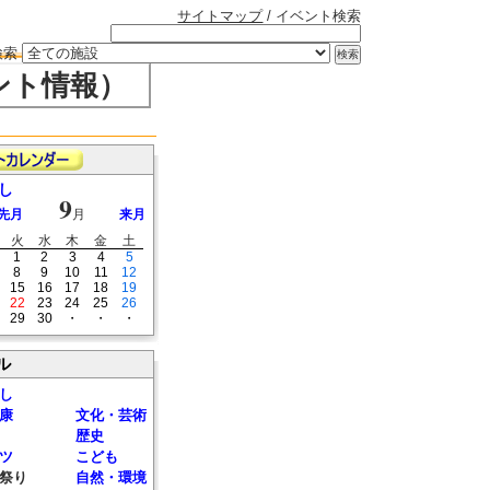
サイトマップ
/ イベント検索
検索
ント情報）
し
9
先月
月
来月
火
水
木
金
土
1
2
3
4
5
8
9
10
11
12
15
16
17
18
19
22
23
24
25
26
29
30
・
・
・
ル
し
康
文化・芸術
歴史
ツ
こども
祭り
自然・環境