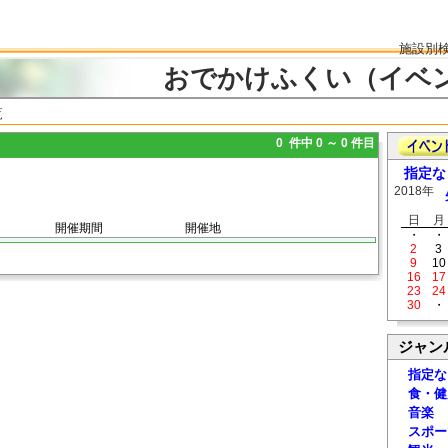
施設別
おでかけふくい（イベ
覧
0 件中 0 ～ 0 件目
指定な
2018年
日
月
開催期間
開催地
・
・
2
3
9
10
16
17
23
24
30
・
ジャン
指定な
食・健
音楽
スポー