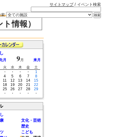
サイトマップ
/ イベント検索
検索
ント情報）
し
9
先月
月
来月
火
水
木
金
土
・
・
・
・
1
4
5
6
7
8
11
12
13
14
15
18
19
20
21
22
25
26
27
28
29
・
・
・
・
・
ル
し
康
文化・芸術
歴史
ツ
こども