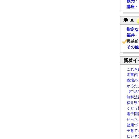
観光・
講座・
地 区
指定な
福井・
奥越前
その他
新着イ
これき
図書館
職場の
かるた
【申込
無料法律
福井県
くどう
電子図書
せっち
健康づ
子育て
ビジネ