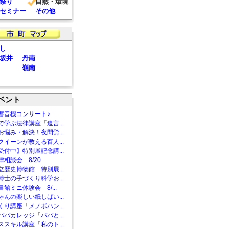
祭り
自然・環境
セミナー
その他
し
坂井
丹南
嶺南
ベント
蓄音機コンサート♪
で学ぶ法律講座「遺言...
お悩み・解決！夜間労...
クイーンが教える百人...
受付中】特別展記念講...
相談会 8/20
立歴史博物館 特別展...
博士の手づくり科学お...
館ミニ体験会 8/...
ゃんの楽しい紙しばい...
くり講座「メノポハン...
パパカレッジ「パパと...
ススキル講座「私のト...