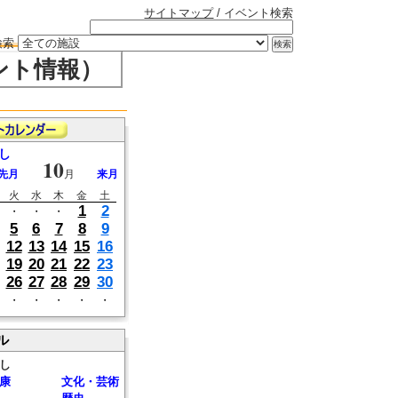
サイトマップ
/ イベント検索
検索
ント情報）
し
10
先月
月
来月
火
水
木
金
土
1
2
・
・
・
5
6
7
8
9
12
13
14
15
16
19
20
21
22
23
26
27
28
29
30
・
・
・
・
・
ル
し
康
文化・芸術