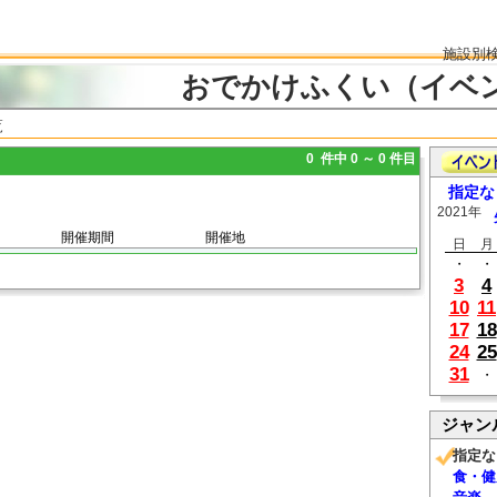
施設別
おでかけふくい（イベ
覧
0 件中 0 ～ 0 件目
指定な
2021年
開催期間
開催地
日
月
・
・
3
4
10
11
17
18
24
25
31
・
ジャン
指定な
食・健