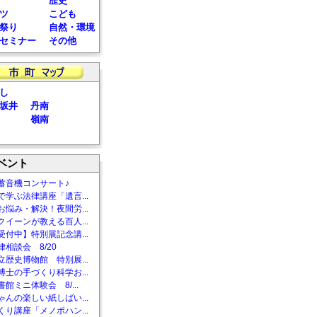
歴史
ツ
こども
祭り
自然・環境
セミナー
その他
し
坂井
丹南
嶺南
ベント
蓄音機コンサート♪
で学ぶ法律講座「遺言...
お悩み・解決！夜間労...
クイーンが教える百人...
受付中】特別展記念講...
相談会 8/20
立歴史博物館 特別展...
博士の手づくり科学お...
館ミニ体験会 8/...
ゃんの楽しい紙しばい...
くり講座「メノポハン...