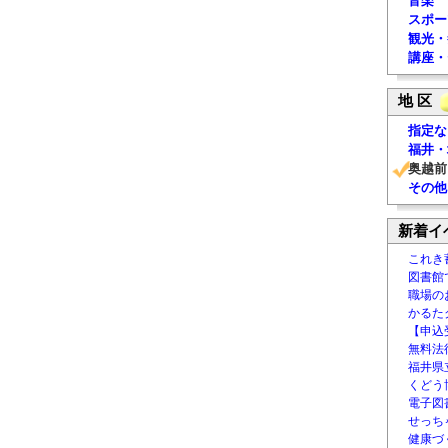
音楽
スポー
観光・
講座・
地 区
指定な
福井・
奥越前
その他
新着イ
これき
図書館
職場の
かるた
【申込
無料法律
福井県
くどう
電子図書
せっち
健康づ