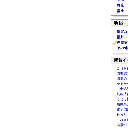
観光・
講座・
地 区
指定な
福井・
奥越前
その他
新着イ
これき
図書館
職場の
かるた
【申込
無料法律
くどう
福井県
電子図書
せっち
これき
健康づ