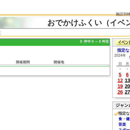
施設別
おでかけふくい（イベ
覧
0 件中 0 ～ 0 件目
指定な
2024年
開催期間
開催地
日
月
・
・
5
6
12
13
19
20
26
27
ジャン
指定な
食・健
音楽
スポー