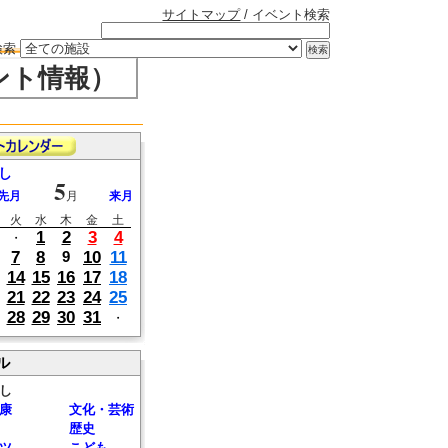
サイトマップ
/ イベント検索
検索
ント情報）
し
5
先月
月
来月
火
水
木
金
土
1
2
3
4
・
7
8
10
11
9
14
15
16
17
18
21
22
23
24
25
28
29
30
31
・
ル
し
康
文化・芸術
歴史
ツ
こども