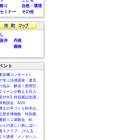
祭り
自然・環境
セミナー
その他
し
坂井
丹南
嶺南
ベント
蓄音機コンサート♪
で学ぶ法律講座「遺言...
お悩み・解決！夜間労...
クイーンが教える百人...
受付中】特別展記念講...
相談会 8/20
博士の手づくり科学お...
立歴史博物館 特別展...
館ミニ体験会 8/...
ゃんの楽しい紙しばい...
達人クラブ けん玉...
くり講座「メノポハン...