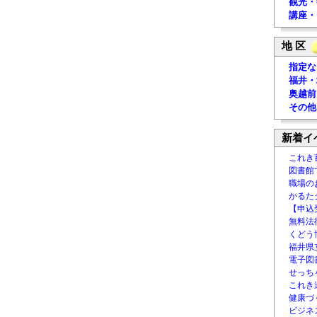
観光・
講座・
地 区
指定な
福井・
奥越前
その他
新着イ
これき
図書館
職場の
かるた
【申込
無料法律
くどう
福井県
電子図書
せっち
これき
健康づ
ビジネ