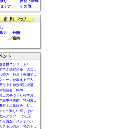
祭り
自然・環境
セミナー
その他
し
坂井
丹南
嶺南
ベント
蓄音機コンサート♪
で学ぶ法律講座「遺言...
お悩み・解決！夜間労...
クイーンが教える百人...
受付中】特別展記念講...
相談会 8/20
博士の手づくり科学お...
立歴史博物館 特別展...
館ミニ体験会 8/...
ゃんの楽しい紙しばい...
達人クラブ けん玉...
くり講座「メノポハン...
ススキル講座「私のト...