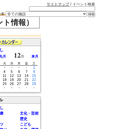
サイトマップ
/ イベント検索
検索
ント情報）
し
12
先月
月
来月
火
水
木
金
土
・
・
・
・
1
4
5
6
7
8
11
12
13
14
15
18
19
20
21
22
25
26
27
28
29
・
・
・
・
・
ル
し
康
文化・芸術
歴史
ツ
こども