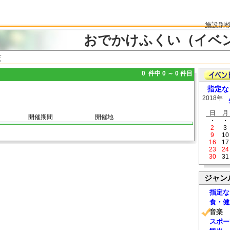
施設別
おでかけふくい（イベ
覧
0 件中 0 ～ 0 件目
指定な
2018年
日
月
開催期間
開催地
・
・
2
3
9
10
16
17
23
24
30
31
ジャン
指定な
食・健
音楽
スポー