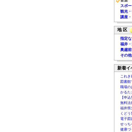
音楽
スポー
観光・
講座・
地 区
指定な
福井・
奥越前
その他
新着イ
これき
図書館
職場の
かるた
【申込
無料法律
福井県
くどう
電子図書
せっち
健康づ