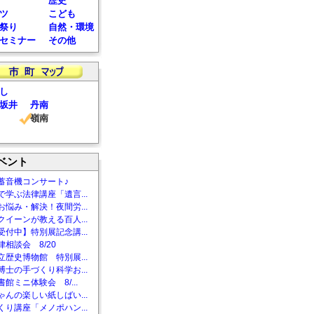
歴史
ツ
こども
祭り
自然・環境
セミナー
その他
し
坂井
丹南
嶺南
ベント
蓄音機コンサート♪
で学ぶ法律講座「遺言...
お悩み・解決！夜間労...
クイーンが教える百人...
受付中】特別展記念講...
相談会 8/20
立歴史博物館 特別展...
博士の手づくり科学お...
館ミニ体験会 8/...
ゃんの楽しい紙しばい...
くり講座「メノポハン...