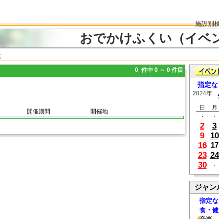
施設別
おでかけふくい（イベ
覧
0 件中 0 ～ 0 件目
指定な
2024年
日
月
開催期間
開催地
・
・
2
3
9
10
16
17
23
24
30
・
ジャン
指定な
食・健