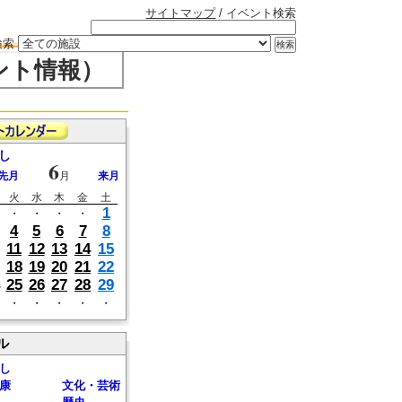
サイトマップ
/ イベント検索
検索
ント情報）
し
6
先月
月
来月
火
水
木
金
土
1
・
・
・
・
4
5
6
7
8
11
12
13
14
15
18
19
20
21
22
25
26
27
28
29
・
・
・
・
・
ル
し
康
文化・芸術