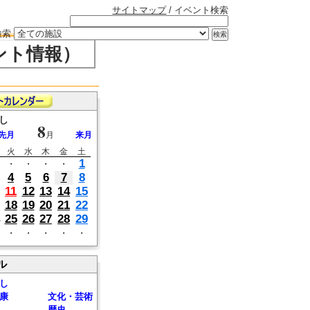
サイトマップ
/ イベント検索
検索
ント情報）
し
8
先月
月
来月
火
水
木
金
土
1
・
・
・
・
4
5
6
7
8
11
12
13
14
15
18
19
20
21
22
25
26
27
28
29
・
・
・
・
・
ル
し
康
文化・芸術
歴史