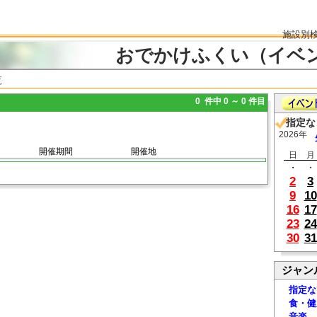
施設別
おでかけふくい（イベ
覧
0 件中 0 ～ 0 件目
指定な
2026年
開催期間
開催地
日
月
・
・
2
3
9
10
16
17
23
24
30
31
ジャン
指定な
食・健
音楽