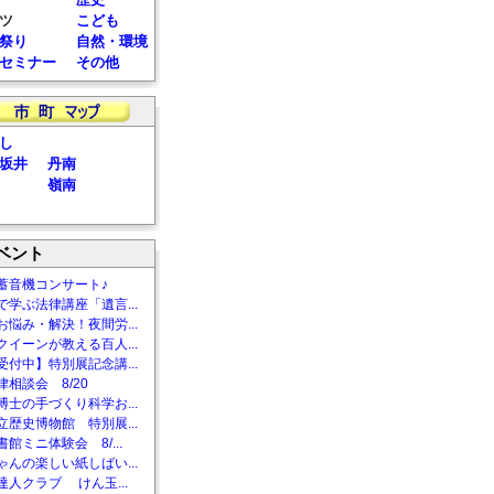
ツ
こども
祭り
自然・環境
セミナー
その他
し
坂井
丹南
嶺南
ベント
蓄音機コンサート♪
で学ぶ法律講座「遺言...
お悩み・解決！夜間労...
クイーンが教える百人...
受付中】特別展記念講...
相談会 8/20
博士の手づくり科学お...
立歴史博物館 特別展...
館ミニ体験会 8/...
ゃんの楽しい紙しばい...
達人クラブ けん玉...