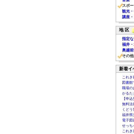
スポー
観光・
講座・
地 区
指定な
福井・
奥越前
その他
新着イ
これき
図書館
職場の
かるた
【申込
無料法律
くどう
福井県
電子図書
せっち
これき