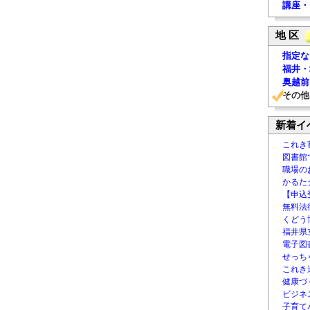
講座・
地 区
指定な
福井・
奥越前
その他
新着イ
これき
図書館
職場の
かるた
【申込
無料法律
くどう
福井県
電子図書
せっち
これき
健康づ
ビジネ
子育て