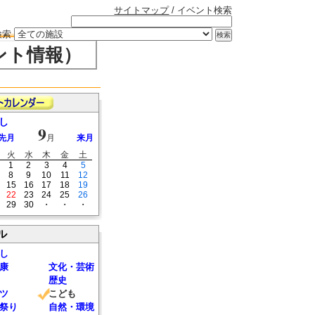
サイトマップ
/ イベント検索
検索
ント情報）
し
9
先月
月
来月
火
水
木
金
土
1
2
3
4
5
8
9
10
11
12
15
16
17
18
19
22
23
24
25
26
29
30
・
・
・
ル
し
康
文化・芸術
歴史
ツ
こども
祭り
自然・環境