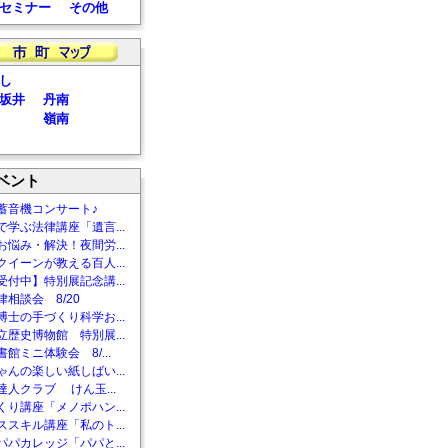
セミナー
その他
し
坂井
丹南
嶺南
ベント
蓄音機コンサート♪
で学ぶ法律講座「遺言...
お悩み・解決！夜間労...
クイーンが教える百人...
受付中】特別展記念講...
相談会 8/20
博士の手づくり科学お...
立歴史博物館 特別展...
館ミニ体験会 8/...
ゃんの楽しい紙しばい...
達人クラブ けん玉...
くり講座「メノポハン...
ススキル講座「私のト...
パパカレッジ「パパと...