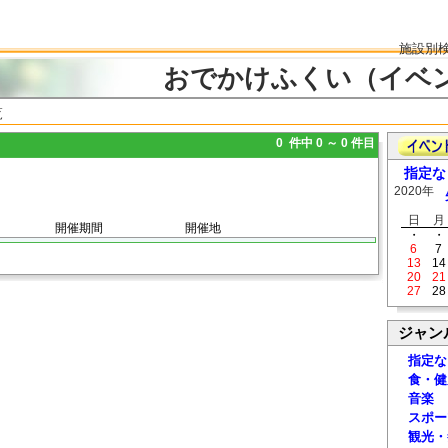
施設別
おでかけふくい（イベ
覧
0 件中 0 ～ 0 件目
指定な
2020年
日
月
開催期間
開催地
・
・
6
7
13
14
20
21
27
28
ジャン
指定な
食・健
音楽
スポー
観光・