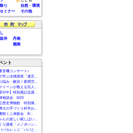
祭り
自然・環境
セミナー
その他
し
坂井
丹南
嶺南
ベント
蓄音機コンサート♪
で学ぶ法律講座「遺言...
お悩み・解決！夜間労...
クイーンが教える百人...
受付中】特別展記念講...
相談会 8/20
立歴史博物館 特別展...
博士の手づくり科学お...
館ミニ体験会 8/...
ゃんの楽しい紙しばい...
くり講座「メノポハン...
パパカレッジ「パパと...