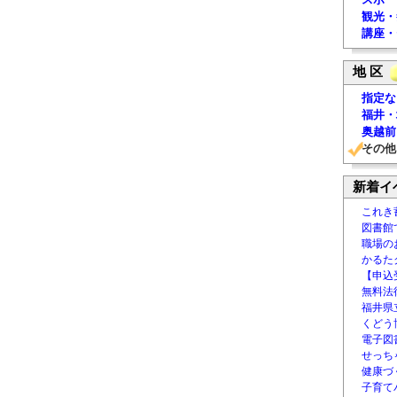
観光・
講座・
地 区
指定な
福井・
奥越前
その他
新着イ
これき
図書館
職場の
かるた
【申込
無料法律
福井県
くどう
電子図書
せっち
健康づ
子育て