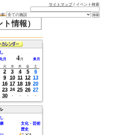
サイトマップ
/ イベント検索
検索
ント情報）
し
4
先月
月
来月
火
水
木
金
土
2
3
4
5
6
9
10
11
12
13
16
17
18
19
20
23
25
26
27
24
30
・
・
・
・
ル
し
康
文化・芸術
歴史
ツ
こども