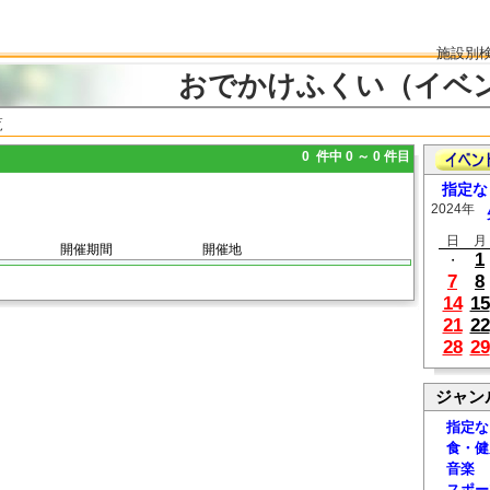
施設別
おでかけふくい（イベ
覧
0 件中 0 ～ 0 件目
指定な
2024年
日
月
開催期間
開催地
1
・
7
8
14
15
21
22
28
29
ジャン
指定な
食・健
音楽
スポー