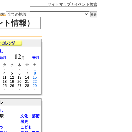
サイトマップ
/ イベント検索
検索
ント情報）
し
12
先月
月
来月
火
水
木
金
土
・
・
・
・
1
4
5
6
7
8
11
12
13
14
15
18
19
20
21
22
25
26
27
28
29
・
・
・
・
・
ル
し
康
文化・芸術
歴史
ツ
こども