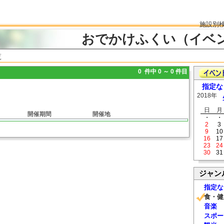
施設別
おでかけふくい（イベ
覧
0 件中 0 ～ 0 件目
指定な
2018年
日
月
開催期間
開催地
・
・
2
3
9
10
16
17
23
24
30
31
ジャン
指定な
食・健
音楽
スポー