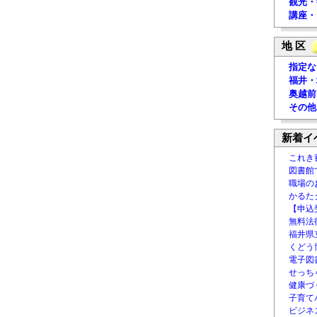
観光・
講座・
地 区
指定な
福井・
奥越前
その他
新着イ
これき
図書館
職場の
かるた
【申込
無料法律
福井県
くどう
電子図書
せっち
健康づ
子育て
ビジネ