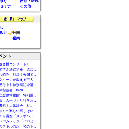
祭り
自然・環境
セミナー
その他
し
坂井
丹南
嶺南
ベント
蓄音機コンサート♪
で学ぶ法律講座「遺言...
お悩み・解決！夜間労...
クイーンが教える百人...
受付中】特別展記念講...
相談会 8/20
立歴史博物館 特別展...
博士の手づくり科学お...
館ミニ体験会 8/...
ゃんの楽しい紙しばい...
くり講座「メノポハン...
パパカレッジ「パパと...
ススキル講座「私のト...