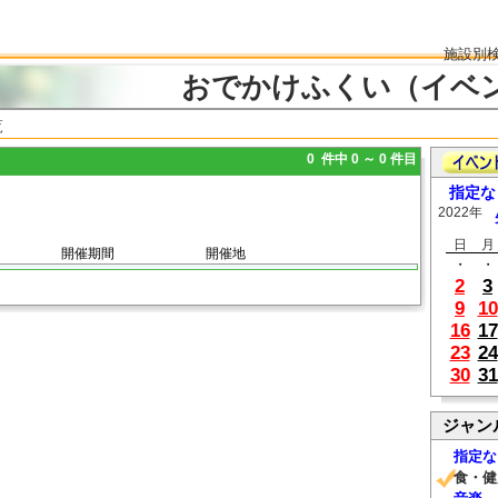
施設別
おでかけふくい（イベ
覧
0 件中 0 ～ 0 件目
指定な
2022年
日
月
開催期間
開催地
・
・
2
3
9
10
16
17
23
24
30
31
ジャン
指定な
食・健