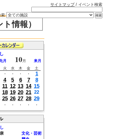
サイトマップ
/ イベント検索
検索
ント情報）
し
10
先月
月
来月
火
水
木
金
土
1
・
・
・
・
4
5
6
7
8
11
12
13
14
15
18
19
20
21
22
25
26
27
28
29
・
・
・
・
・
ル
し
康
文化・芸術