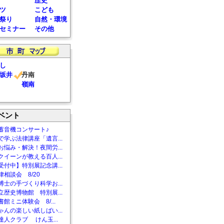
歴史
ツ
こども
祭り
自然・環境
セミナー
その他
し
坂井
丹南
嶺南
ベント
蓄音機コンサート♪
で学ぶ法律講座「遺言...
お悩み・解決！夜間労...
クイーンが教える百人...
受付中】特別展記念講...
相談会 8/20
博士の手づくり科学お...
立歴史博物館 特別展...
館ミニ体験会 8/...
ゃんの楽しい紙しばい...
達人クラブ けん玉...