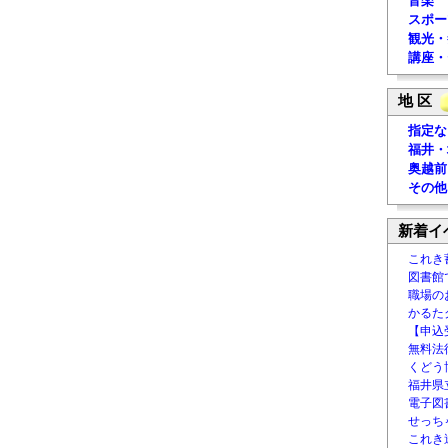
音楽
スポー
観光・
講座・
地 区
指定な
福井・
奥越前
その他
新着イ
これき
図書館
職場の
かるた
【申込
無料法律
くどう
福井県
電子図書
せっち
これき