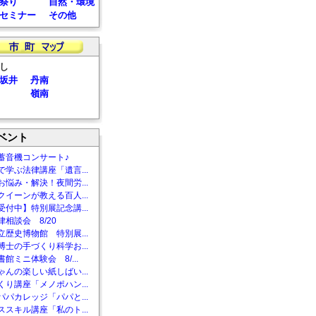
祭り
自然・環境
セミナー
その他
し
坂井
丹南
嶺南
ベント
蓄音機コンサート♪
で学ぶ法律講座「遺言...
お悩み・解決！夜間労...
クイーンが教える百人...
受付中】特別展記念講...
相談会 8/20
立歴史博物館 特別展...
博士の手づくり科学お...
館ミニ体験会 8/...
ゃんの楽しい紙しばい...
くり講座「メノポハン...
パパカレッジ「パパと...
ススキル講座「私のト...