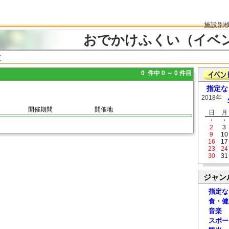
施設別
おでかけふくい（イベ
覧
0 件中 0 ～ 0 件目
指定な
2018年
開催期間
開催地
日
月
・
・
2
3
9
10
16
17
23
24
30
31
ジャン
指定な
食・健
音楽
スポー