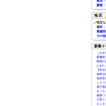
観光・
講座・
地 区
指定な
福井・
奥越前
その他
新着イ
これき
図書館
職場の
かるた
【申込
無料法律
福井県
くどう
電子図書
せっち
健康づ
子育て
ビジネ