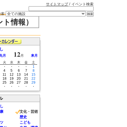
サイトマップ
/ イベント検索
検索
ント情報）
し
12
先月
月
来月
火
水
木
金
土
・
・
・
・
1
4
5
6
7
8
11
12
13
14
15
18
19
20
21
22
25
26
27
28
29
・
・
・
・
・
ル
し
康
文化・芸術
歴史
ツ
こども