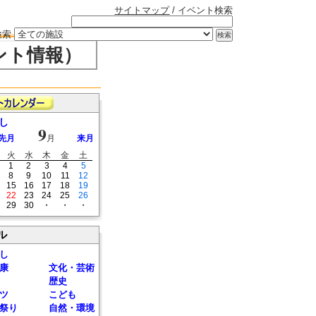
サイトマップ
/ イベント検索
検索
ント情報）
し
9
先月
月
来月
火
水
木
金
土
1
2
3
4
5
8
9
10
11
12
15
16
17
18
19
22
23
24
25
26
29
30
・
・
・
ル
し
康
文化・芸術
歴史
ツ
こども
祭り
自然・環境