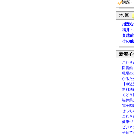
講座・
地 区
指定な
福井・
奥越前
その他
新着イ
これき
図書館
職場の
かるた
【申込
無料法律
くどう
福井県
電子図書
せっち
これき
健康づ
ビジネ
子育て