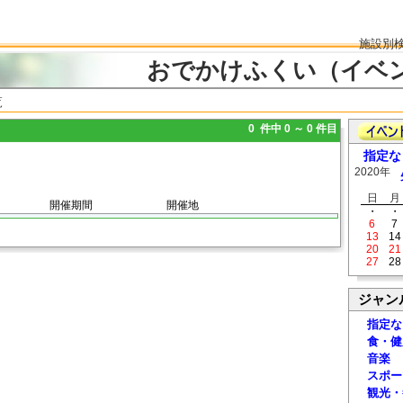
施設別
おでかけふくい（イベ
覧
0 件中 0 ～ 0 件目
指定な
2020年
日
月
開催期間
開催地
・
・
6
7
13
14
20
21
27
28
ジャン
指定な
食・健
音楽
スポー
観光・