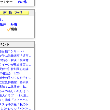
セミナー
その他
し
坂井
丹南
嶺南
ベント
蓄音機コンサート♪
で学ぶ法律講座「遺言...
お悩み・解決！夜間労...
クイーンが教える百人...
受付中】特別展記念講...
相談会 8/20
博士の手づくり科学お...
立歴史博物館 特別展...
館ミニ体験会 8/...
ゃんの楽しい紙しばい...
達人クラブ けん玉...
くり講座「メノポハン...
ススキル講座「私のト...
パパカレッジ「パパと...