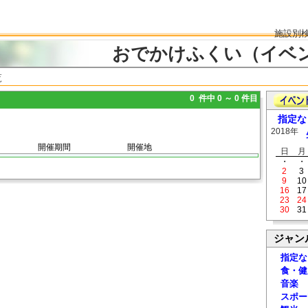
施設別
おでかけふくい（イベ
覧
0 件中 0 ～ 0 件目
指定な
2018年
開催期間
開催地
日
月
・
・
2
3
9
10
16
17
23
24
30
31
ジャン
指定な
食・健
音楽
スポー