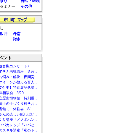
祭り
自然・環境
セミナー
その他
し
坂井
丹南
嶺南
ベント
蓄音機コンサート♪
で学ぶ法律講座「遺言...
お悩み・解決！夜間労...
クイーンが教える百人...
受付中】特別展記念講...
相談会 8/20
立歴史博物館 特別展...
博士の手づくり科学お...
館ミニ体験会 8/...
ゃんの楽しい紙しばい...
くり講座「メノポハン...
パパカレッジ「パパと...
ススキル講座「私のト...