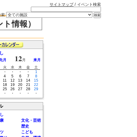
サイトマップ
/ イベント検索
検索
ント情報）
し
12
先月
月
来月
火
水
木
金
土
・
・
・
・
1
4
5
6
7
8
11
12
13
14
15
18
19
20
21
22
25
26
27
28
29
・
・
・
・
・
ル
し
康
文化・芸術
歴史
ツ
こども