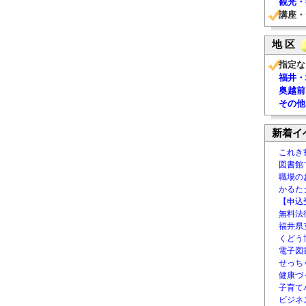
観光・
講座・
地 区
指定な
福井・
奥越前
その他
新着イ
これき
図書館
職場の
かるた
【申込
無料法律
福井県
くどう
電子図書
せっち
健康づ
子育て
ビジネ