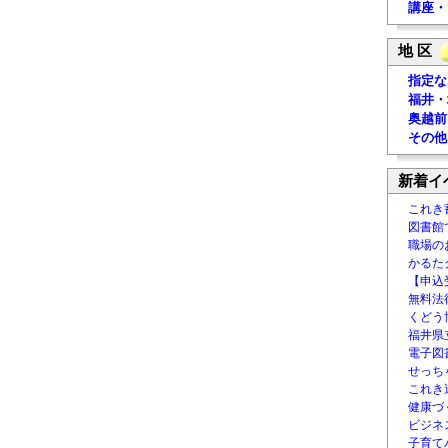
講座・
地 区
指定な
福井・
奥越前
その他
新着イ
これき
図書館
職場の
かるた
【申込
無料法律
くどう
福井県
電子図書
せっち
これき
健康づ
ビジネ
子育て