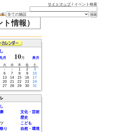
サイトマップ
/ イベント検索
検索
ント情報）
し
10
先月
月
来月
火
水
木
金
土
・
・
1
2
3
6
7
8
9
10
13
14
15
16
17
20
21
22
23
24
27
28
29
30
31
ル
し
康
文化・芸術
歴史
ツ
こども
祭り
自然・環境