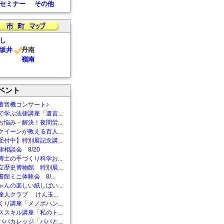
セミナー
その他
し
坂井
丹南
嶺南
ベント
蓄音機コンサート♪
で学ぶ法律講座「遺言...
お悩み・解決！夜間労...
クイーンが教える百人...
受付中】特別展記念講...
相談会 8/20
博士の手づくり科学お...
立歴史博物館 特別展...
館ミニ体験会 8/...
ゃんの楽しい紙しばい...
達人クラブ けん玉...
くり講座「メノポハン...
ススキル講座「私のト...
パパカレッジ「パパと...