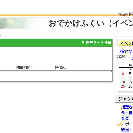
施設別
おでかけふくい（イベ
覧
0 件中 0 ～ 0 件目
指定な
2020年
日
月
開催期間
開催地
・
・
4
5
11
12
18
19
25
26
ジャン
指定な
食・健
音楽
スポー
観光・