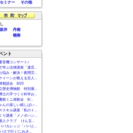
セミナー
その他
し
坂井
丹南
嶺南
ベント
蓄音機コンサート♪
で学ぶ法律講座「遺言...
お悩み・解決！夜間労...
クイーンが教える百人...
相談会 8/20
立歴史博物館 特別展...
博士の手づくり科学お...
館ミニ体験会 8/...
ゃんの楽しい紙しばい...
ススキル講座「私のト...
くり講座「メノポハン...
達人クラブ けん玉...
パパカレッジ「パパと...
バスで行く!これき...