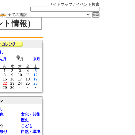
サイトマップ
/ イベント検索
検索
ント情報）
し
9
先月
月
来月
火
水
木
金
土
1
2
3
4
5
8
9
10
11
12
15
16
17
18
19
22
23
24
25
26
29
30
・
・
・
ル
し
康
文化・芸術
歴史
ツ
こども
祭り
自然・環境