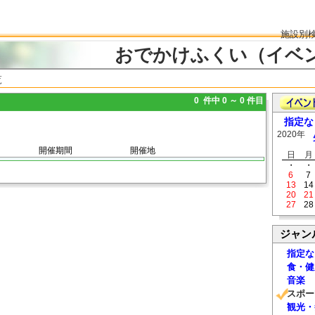
施設別
おでかけふくい（イベ
覧
0 件中 0 ～ 0 件目
指定な
2020年
開催期間
開催地
日
月
・
・
6
7
13
14
20
21
27
28
ジャン
指定な
食・健
音楽
スポー
観光・