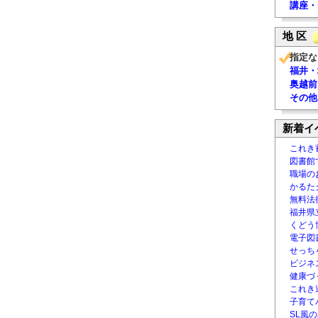
講座・
地 区
指定な
福井・
奥越前
その他
新着イ
これき
図書館
職場の
かるた
無料法律
福井県
くどう
電子図書
せっち
ビジネ
健康づ
これき
子育て
SL風の