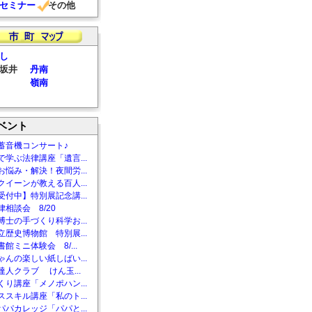
セミナー
その他
し
坂井
丹南
嶺南
ベント
蓄音機コンサート♪
で学ぶ法律講座「遺言...
お悩み・解決！夜間労...
クイーンが教える百人...
受付中】特別展記念講...
相談会 8/20
博士の手づくり科学お...
立歴史博物館 特別展...
館ミニ体験会 8/...
ゃんの楽しい紙しばい...
達人クラブ けん玉...
くり講座「メノポハン...
ススキル講座「私のト...
パパカレッジ「パパと...