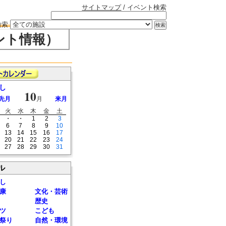
サイトマップ
/ イベント検索
検索
ント情報）
し
10
先月
月
来月
火
水
木
金
土
・
・
1
2
3
6
7
8
9
10
13
14
15
16
17
20
21
22
23
24
27
28
29
30
31
ル
し
康
文化・芸術
歴史
ツ
こども
祭り
自然・環境