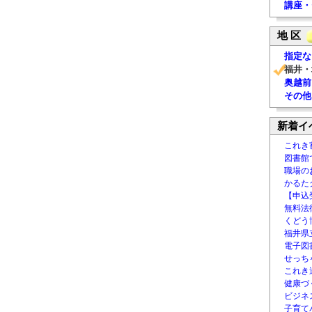
講座・
地 区
指定な
福井・
奥越前
その他
新着イ
これき
図書館
職場の
かるた
【申込
無料法律
くどう
福井県
電子図書
せっち
これき
健康づ
ビジネ
子育て