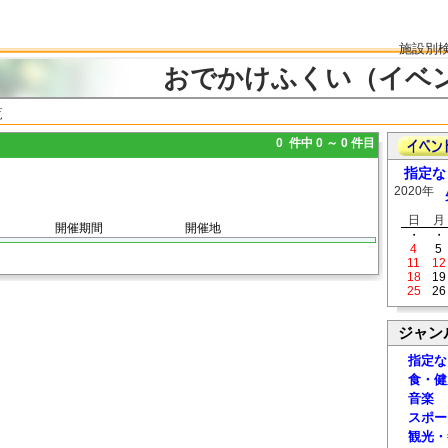
施設別
おでかけふくい（イベ
覧
0 件中 0 ～ 0 件目
指定な
2020年
日
月
開催期間
開催地
・
・
4
5
11
12
18
19
25
26
ジャン
指定な
食・健
音楽
スポー
観光・