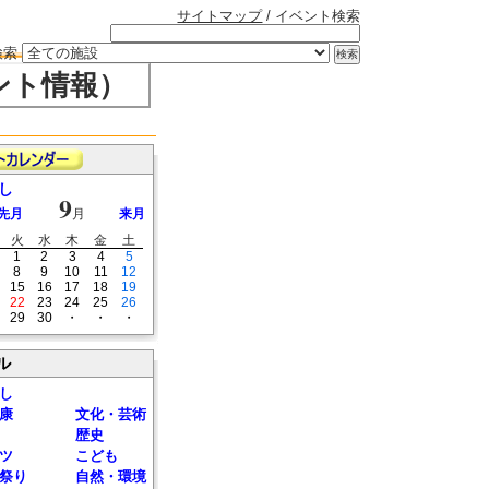
サイトマップ
/ イベント検索
検索
ント情報）
し
9
先月
月
来月
火
水
木
金
土
1
2
3
4
5
8
9
10
11
12
15
16
17
18
19
22
23
24
25
26
29
30
・
・
・
ル
し
康
文化・芸術
歴史
ツ
こども
祭り
自然・環境