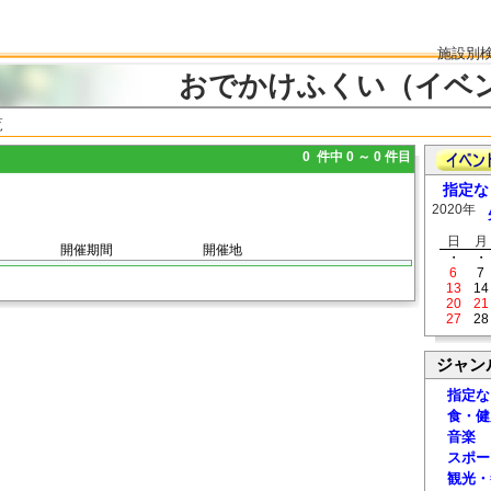
施設別
おでかけふくい（イベ
覧
0 件中 0 ～ 0 件目
指定な
2020年
日
月
開催期間
開催地
・
・
6
7
13
14
20
21
27
28
ジャン
指定な
食・健
音楽
スポー
観光・