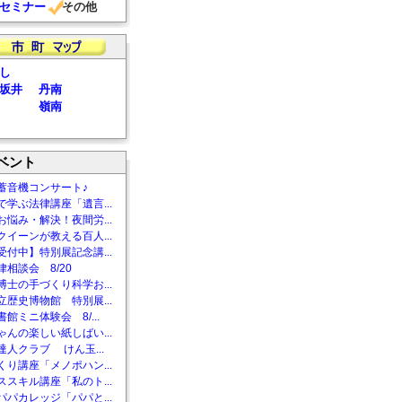
セミナー
その他
し
坂井
丹南
嶺南
ベント
蓄音機コンサート♪
で学ぶ法律講座「遺言...
お悩み・解決！夜間労...
クイーンが教える百人...
受付中】特別展記念講...
相談会 8/20
博士の手づくり科学お...
立歴史博物館 特別展...
館ミニ体験会 8/...
ゃんの楽しい紙しばい...
達人クラブ けん玉...
くり講座「メノポハン...
ススキル講座「私のト...
パパカレッジ「パパと...