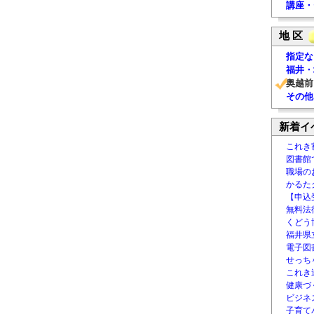
講座・
地 区
指定な
福井・
奥越前
その他
新着イ
これき
図書館
職場の
かるた
【申込
無料法律
くどう
福井県
電子図書
せっち
これき
健康づ
ビジネ
子育て