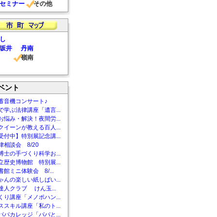
セミナー
その他
し
坂井
丹南
嶺南
ベント
蓄音機コンサート♪
で学ぶ法律講座「遺言...
お悩み・解決！夜間労...
クイーンが教える百人...
受付中】特別展記念講...
相談会 8/20
博士の手づくり科学お...
立歴史博物館 特別展...
館ミニ体験会 8/...
ゃんの楽しい紙しばい...
達人クラブ けん玉...
くり講座「メノポハン...
ススキル講座「私のト...
パパカレッジ「パパと...