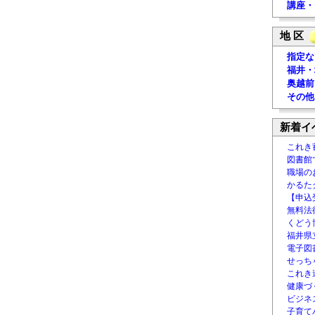
講座・
地 区
指定な
福井・
奥越前
その他
新着イ
これき
図書館
職場の
かるた
【申込
無料法律
くどう
福井県
電子図書
せっち
これき
健康づ
ビジネ
子育て