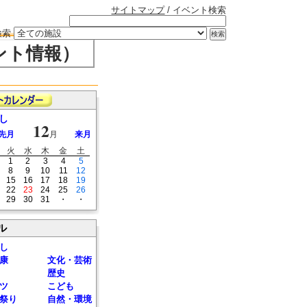
サイトマップ
/ イベント検索
検索
ント情報）
し
12
先月
月
来月
火
水
木
金
土
1
2
3
4
5
8
9
10
11
12
15
16
17
18
19
22
23
24
25
26
29
30
31
・
・
ル
し
康
文化・芸術
歴史
ツ
こども
祭り
自然・環境