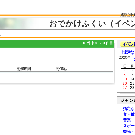
施設別
おでかけふくい（イベ
覧
0 件中 0 ～ 0 件目
指定な
2020年
日
月
開催期間
開催地
・
・
6
7
13
14
20
21
27
28
ジャン
指定な
食・健
音楽
スポー
観光・