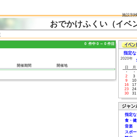
施設別
おでかけふくい（イベ
覧
0 件中 0 ～ 0 件目
指定な
2020年
開催期間
開催地
日
月
・
・
2
3
9
10
16
17
23
24
30
31
ジャン
指定な
食・健
音楽
スポー