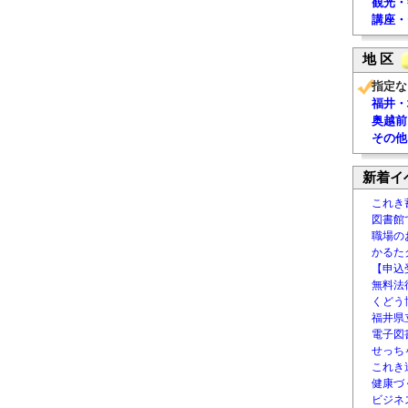
観光・
講座・
地 区
指定な
福井・
奥越前
その他
新着イ
これき
図書館
職場の
かるた
【申込
無料法律
くどう
福井県
電子図書
せっち
これき
健康づ
ビジネ