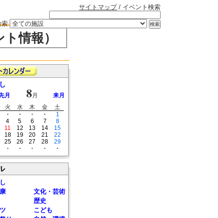
サイトマップ
/ イベント検索
検索
ント情報）
し
8
先月
月
来月
火
水
木
金
土
・
・
・
・
1
4
5
6
7
8
11
12
13
14
15
18
19
20
21
22
25
26
27
28
29
・
・
・
・
・
ル
し
康
文化・芸術
歴史
ツ
こども