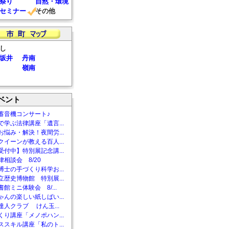
祭り
自然・環境
セミナー
その他
し
坂井
丹南
嶺南
ベント
蓄音機コンサート♪
で学ぶ法律講座「遺言...
お悩み・解決！夜間労...
クイーンが教える百人...
受付中】特別展記念講...
相談会 8/20
博士の手づくり科学お...
立歴史博物館 特別展...
館ミニ体験会 8/...
ゃんの楽しい紙しばい...
達人クラブ けん玉...
くり講座「メノポハン...
ススキル講座「私のト...