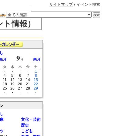
サイトマップ
/ イベント検索
検索
ント情報）
し
9
先月
月
来月
火
水
木
金
土
・
・
・
・
1
4
5
6
7
8
11
12
13
14
15
18
19
20
21
22
25
26
27
28
29
・
・
・
・
・
ル
し
康
文化・芸術
歴史
ツ
こども