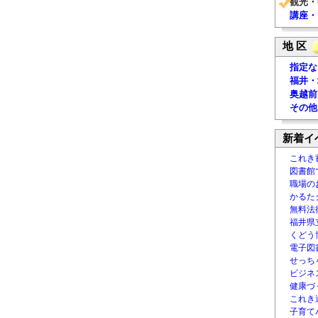
観光・
講座・
地 区
指定な
福井・
奥越前
その他
新着イ
これき
図書館
職場の
かるた
無料法律
福井県
くどう
電子図書
せっち
ビジネ
健康づ
これき
子育て