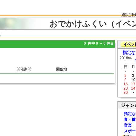
施設別
おでかけふくい（イベ
覧
0 件中 0 ～ 0 件目
指定な
2018年
日
月
開催期間
開催地
・
・
2
3
9
10
16
17
23
24
30
・
ジャン
指定な
食・健
音楽
スポー