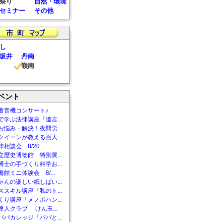
祭り
自然・環境
セミナー
その他
し
坂井
丹南
嶺南
ベント
蓄音機コンサート♪
で学ぶ法律講座「遺言...
お悩み・解決！夜間労...
クイーンが教える百人...
相談会 8/20
立歴史博物館 特別展...
博士の手づくり科学お...
館ミニ体験会 8/...
ゃんの楽しい紙しばい...
ススキル講座「私のト...
くり講座「メノポハン...
達人クラブ けん玉...
パパカレッジ「パパと...