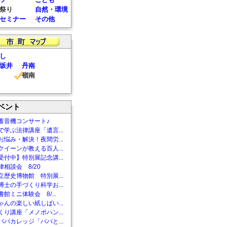
祭り
自然・環境
セミナー
その他
し
坂井
丹南
嶺南
ベント
蓄音機コンサート♪
で学ぶ法律講座「遺言...
お悩み・解決！夜間労...
クイーンが教える百人...
受付中】特別展記念講...
相談会 8/20
立歴史博物館 特別展...
博士の手づくり科学お...
館ミニ体験会 8/...
ゃんの楽しい紙しばい...
くり講座「メノポハン...
パパカレッジ「パパと...