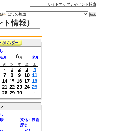
サイトマップ
/ イベント検索
検索
ント情報）
し
6
先月
月
来月
火
水
木
金
土
1
2
3
4
・
7
8
9
10
11
14
16
17
18
15
21
22
23
24
25
28
29
30
・
・
ル
し
康
文化・芸術
歴史
ツ
こども