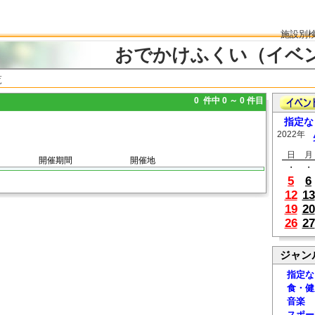
施設別
おでかけふくい（イベ
覧
0 件中 0 ～ 0 件目
指定な
2022年
日
月
開催期間
開催地
・
・
5
6
12
13
19
20
26
27
ジャン
指定な
食・健
音楽
スポー