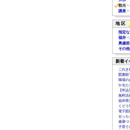
観光・
講座・
地 区
指定な
福井・
奥越前
その他
新着イ
これき
図書館
職場の
かるた
【申込
無料法律
福井県
くどう
電子図書
せっち
健康づ
子育て