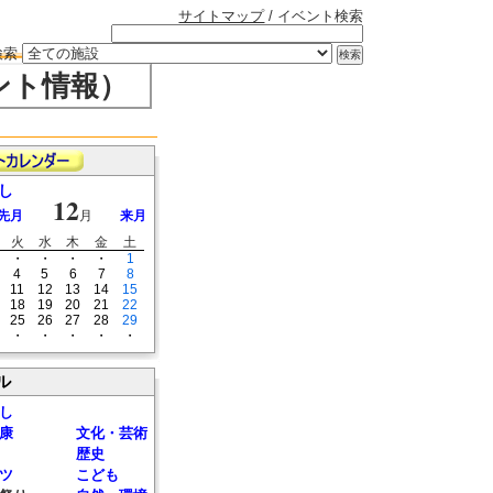
サイトマップ
/ イベント検索
検索
ント情報）
し
12
先月
月
来月
火
水
木
金
土
・
・
・
・
1
4
5
6
7
8
11
12
13
14
15
18
19
20
21
22
25
26
27
28
29
・
・
・
・
・
ル
し
康
文化・芸術
歴史
ツ
こども