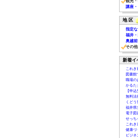
観光・
講座・
地 区
指定な
福井・
奥越前
その他
新着イ
これき
図書館
職場の
かるた
【申込
無料法律
くどう
福井県
電子図書
せっち
これき
健康づ
ビジネ