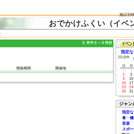
施設別
おでかけふくい（イベ
覧
0 件中 0 ～ 0 件目
指定な
2018年
日
月
開催期間
開催地
・
・
2
3
9
10
16
17
23
24
30
31
ジャン
指定な
食・健
音楽
スポー