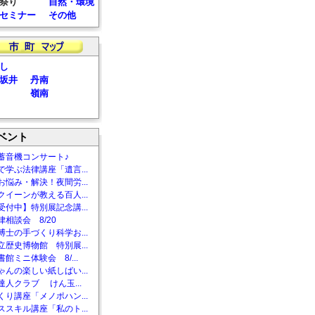
祭り
自然・環境
セミナー
その他
し
坂井
丹南
嶺南
ベント
蓄音機コンサート♪
で学ぶ法律講座「遺言...
お悩み・解決！夜間労...
クイーンが教える百人...
受付中】特別展記念講...
相談会 8/20
博士の手づくり科学お...
立歴史博物館 特別展...
館ミニ体験会 8/...
ゃんの楽しい紙しばい...
達人クラブ けん玉...
くり講座「メノポハン...
ススキル講座「私のト...