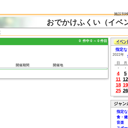
施設別
おでかけふくい（イベ
覧
0 件中 0 ～ 0 件目
指定な
2022年
日
月
開催期間
開催地
・
・
4
5
11
12
18
19
25
26
ジャン
指定な
食・健
音楽
スポー