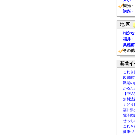
観光・
講座・
地 区
指定な
福井・
奥越前
その他
新着イ
これき
図書館
職場の
かるた
【申込
無料法律
くどう
福井県
電子図書
せっち
これき
健康づ