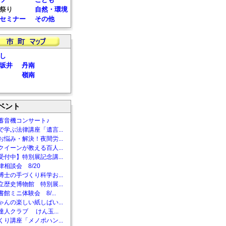
祭り
自然・環境
セミナー
その他
し
坂井
丹南
嶺南
ベント
蓄音機コンサート♪
で学ぶ法律講座「遺言...
お悩み・解決！夜間労...
クイーンが教える百人...
受付中】特別展記念講...
相談会 8/20
博士の手づくり科学お...
立歴史博物館 特別展...
館ミニ体験会 8/...
ゃんの楽しい紙しばい...
達人クラブ けん玉...
くり講座「メノポハン...