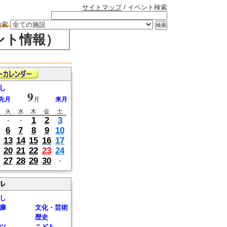
サイトマップ
/ イベント検索
検索
ント情報）
し
9
先月
月
来月
火
水
木
金
土
1
2
3
・
・
6
7
8
9
10
13
14
15
16
17
20
21
22
23
24
27
28
29
30
・
ル
し
康
文化・芸術
歴史
ツ
こども