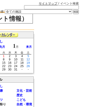
サイトマップ
/ イベント検索
検索
ント情報）
し
1
先月
月
来月
火
水
木
金
土
1
2
3
4
5
8
9
10
11
12
15
16
17
18
19
22
23
24
25
26
29
30
31
・
・
ル
し
康
文化・芸術
歴史
ツ
こども
祭り
自然・環境