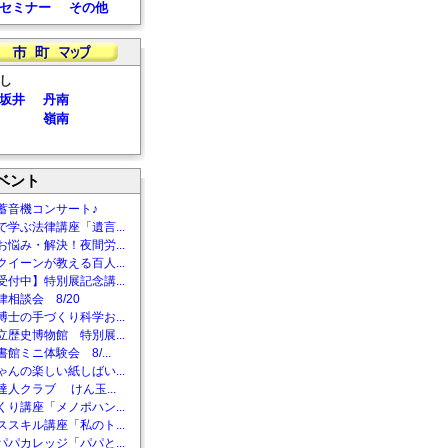
セミナー
その他
し
坂井
丹南
嶺南
ベント
蓄音機コンサート♪
で学ぶ法律講座「遺言...
お悩み・解決！夜間労...
クイーンが教える百人...
受付中】特別展記念講...
相談会 8/20
博士の手づくり科学お...
立歴史博物館 特別展...
館ミニ体験会 8/...
ゃんの楽しい紙しばい...
達人クラブ けん玉...
くり講座「メノポハン...
ススキル講座「私のト...
パパカレッジ「パパと...