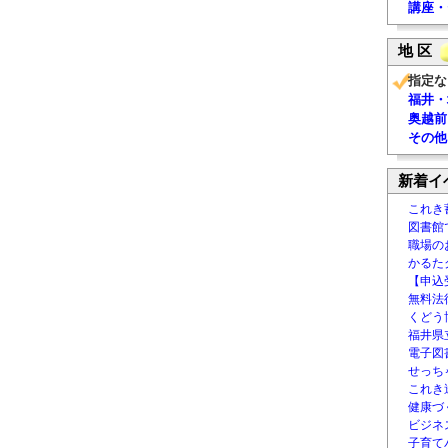
講座・
地 区
指定な
福井・
奥越前
その他
新着イ
これき
図書館
職場の
かるた
【申込
無料法律
くどう
福井県
電子図書
せっち
これき
健康づ
ビジネ
子育て