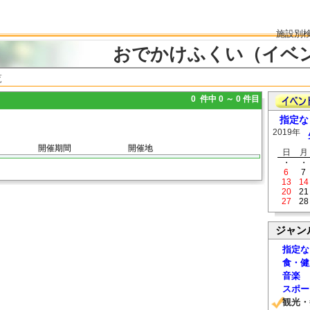
施設別
おでかけふくい（イベ
覧
0 件中 0 ～ 0 件目
指定な
2019年
開催期間
開催地
日
月
・
・
6
7
13
14
20
21
27
28
ジャン
指定な
食・健
音楽
スポー
観光・