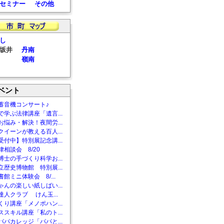
セミナー
その他
し
坂井
丹南
嶺南
ベント
蓄音機コンサート♪
で学ぶ法律講座「遺言...
お悩み・解決！夜間労...
クイーンが教える百人...
受付中】特別展記念講...
相談会 8/20
博士の手づくり科学お...
立歴史博物館 特別展...
館ミニ体験会 8/...
ゃんの楽しい紙しばい...
達人クラブ けん玉...
くり講座「メノポハン...
ススキル講座「私のト...
パパカレッジ「パパと...