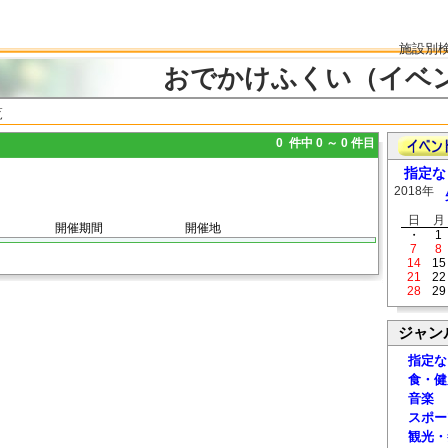
施設別
おでかけふくい（イベ
覧
0 件中 0 ～ 0 件目
指定な
2018年
日
月
開催期間
開催地
・
1
7
8
14
15
21
22
28
29
ジャン
指定な
食・健
音楽
スポー
観光・