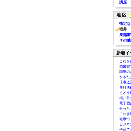
講座・
地 区
指定な
福井・
奥越前
その他
新着イ
これき
図書館
職場の
かるた
【申込
無料法律
くどう
福井県
電子図書
せっち
これき
健康づ
ビジネ
子育て