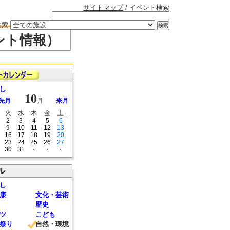
サイトマップ
/ イベント検索
検索
ント情報）
し
10
先月
月
来月
火
水
木
金
土
2
3
4
5
6
9
10
11
12
13
16
17
18
19
20
23
24
25
26
27
30
31
・
・
・
ル
し
康
文化・芸術
歴史
ツ
こども
祭り
自然・環境