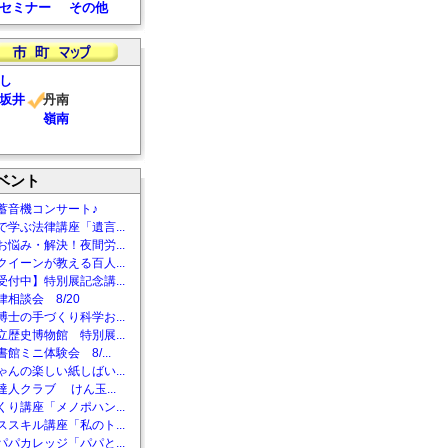
セミナー
その他
し
坂井
丹南
嶺南
ベント
蓄音機コンサート♪
で学ぶ法律講座「遺言...
お悩み・解決！夜間労...
クイーンが教える百人...
受付中】特別展記念講...
相談会 8/20
博士の手づくり科学お...
立歴史博物館 特別展...
館ミニ体験会 8/...
ゃんの楽しい紙しばい...
達人クラブ けん玉...
くり講座「メノポハン...
ススキル講座「私のト...
パパカレッジ「パパと...