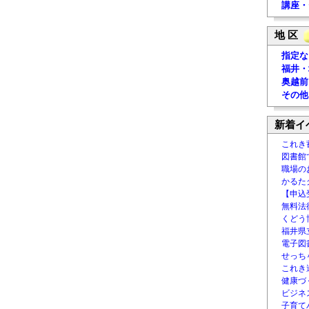
講座・
地 区
指定な
福井・
奥越前
その他
新着イ
これき
図書館
職場の
かるた
【申込
無料法律
くどう
福井県
電子図書
せっち
これき
健康づ
ビジネ
子育て