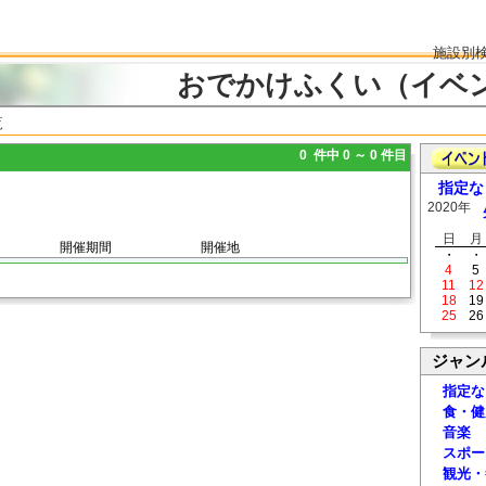
施設別
おでかけふくい（イベ
覧
0 件中 0 ～ 0 件目
指定な
2020年
日
月
開催期間
開催地
・
・
4
5
11
12
18
19
25
26
ジャン
指定な
食・健
音楽
スポー
観光・