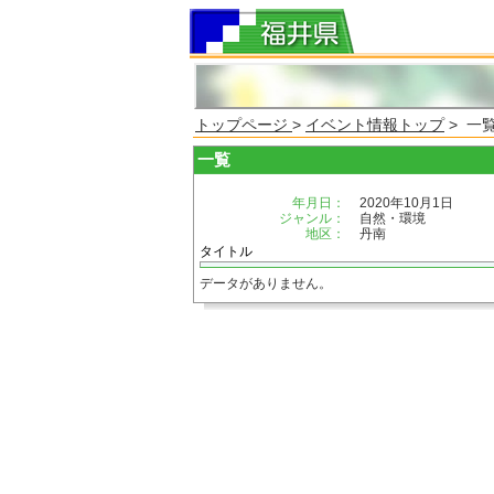
トップページ
>
イベント情報トップ
> 一
一覧
年月日：
2020年10月1日
ジャンル：
自然・環境
地区：
丹南
タイトル
データがありません。