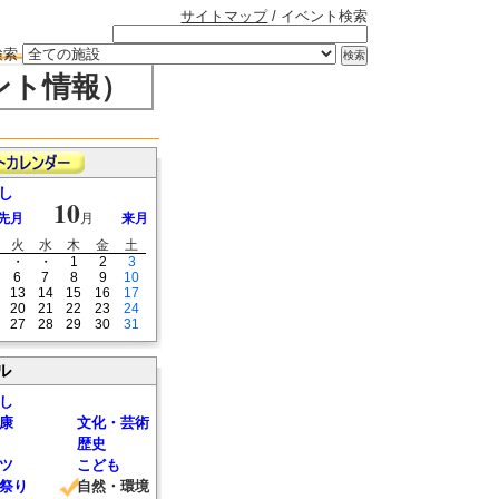
サイトマップ
/ イベント検索
検索
ント情報）
し
10
先月
月
来月
火
水
木
金
土
・
・
1
2
3
6
7
8
9
10
13
14
15
16
17
20
21
22
23
24
27
28
29
30
31
ル
し
康
文化・芸術
歴史
ツ
こども
祭り
自然・環境