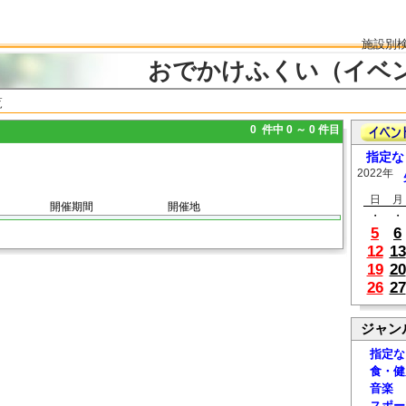
施設別
おでかけふくい（イベ
覧
0 件中 0 ～ 0 件目
指定な
2022年
日
月
開催期間
開催地
・
・
5
6
12
13
19
20
26
27
ジャン
指定な
食・健
音楽
スポー