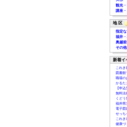
観光・
講座・
地 区
指定な
福井・
奥越前
その他
新着イ
これき
図書館
職場の
かるた
【申込
無料法律
くどう
福井県
電子図書
せっち
これき
健康づ