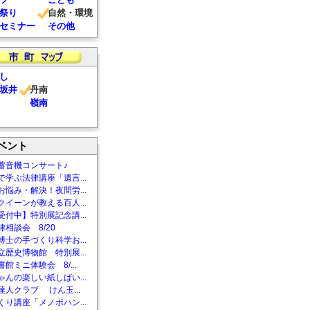
祭り
自然・環境
セミナー
その他
し
坂井
丹南
嶺南
ベント
蓄音機コンサート♪
で学ぶ法律講座「遺言...
お悩み・解決！夜間労...
クイーンが教える百人...
受付中】特別展記念講...
相談会 8/20
博士の手づくり科学お...
立歴史博物館 特別展...
館ミニ体験会 8/...
ゃんの楽しい紙しばい...
達人クラブ けん玉...
くり講座「メノポハン...