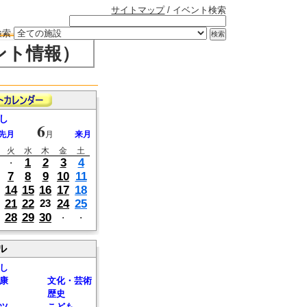
サイトマップ
/ イベント検索
検索
ント情報）
し
6
先月
月
来月
火
水
木
金
土
1
2
3
4
・
7
8
9
10
11
14
15
16
17
18
21
22
24
25
23
28
29
30
・
・
ル
し
康
文化・芸術
歴史
ツ
こども