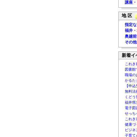
講座・
地 区
指定な
福井・
奥越前
その他
新着イ
これき
図書館
職場の
かるた
【申込
無料法律
くどう
福井県
電子図書
せっち
これき
健康づ
ビジネ
子育て