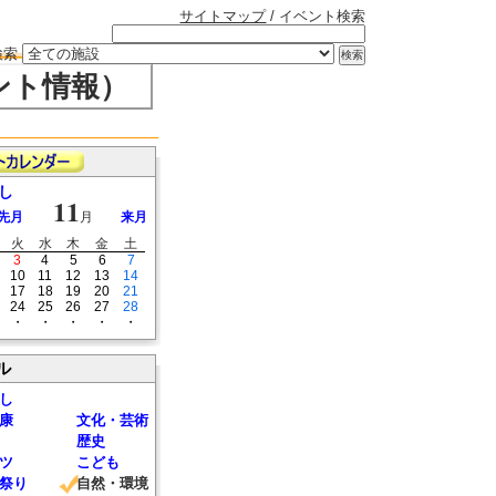
サイトマップ
/ イベント検索
検索
ント情報）
し
11
先月
月
来月
火
水
木
金
土
3
4
5
6
7
10
11
12
13
14
17
18
19
20
21
24
25
26
27
28
・
・
・
・
・
ル
し
康
文化・芸術
歴史
ツ
こども
祭り
自然・環境