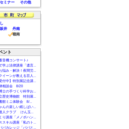
セミナー
その他
し
坂井
丹南
嶺南
ベント
蓄音機コンサート♪
で学ぶ法律講座「遺言...
お悩み・解決！夜間労...
クイーンが教える百人...
受付中】特別展記念講...
相談会 8/20
博士の手づくり科学お...
立歴史博物館 特別展...
館ミニ体験会 8/...
ゃんの楽しい紙しばい...
達人クラブ けん玉...
くり講座「メノポハン...
ススキル講座「私のト...
パパカレッジ「パパと...