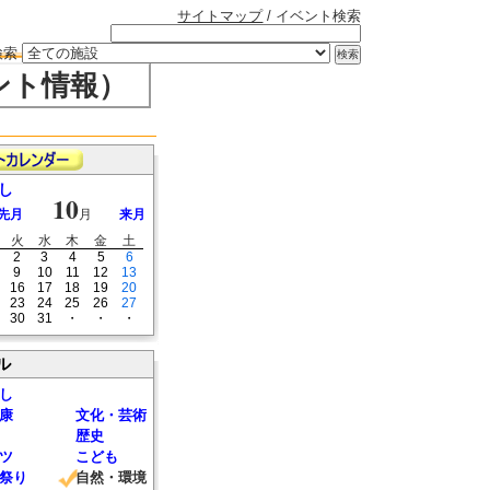
サイトマップ
/ イベント検索
検索
ント情報）
し
10
先月
月
来月
火
水
木
金
土
2
3
4
5
6
9
10
11
12
13
16
17
18
19
20
23
24
25
26
27
30
31
・
・
・
ル
し
康
文化・芸術
歴史
ツ
こども
祭り
自然・環境