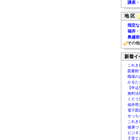
講座・
地 区
指定な
福井・
奥越前
その他
新着イ
これき
図書館
職場の
かるた
【申込
無料法律
くどう
福井県
電子図書
せっち
これき
健康づ
ビジネ
子育て