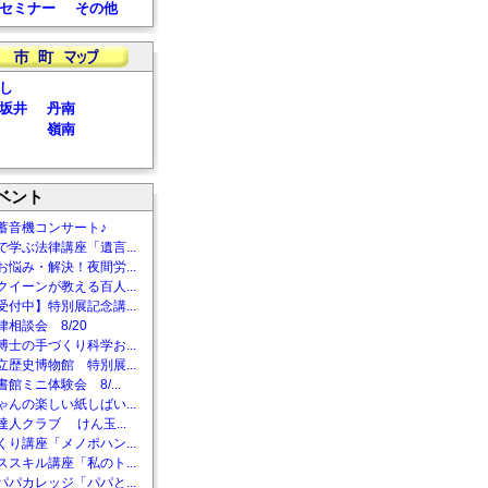
セミナー
その他
し
坂井
丹南
嶺南
ベント
蓄音機コンサート♪
で学ぶ法律講座「遺言...
お悩み・解決！夜間労...
クイーンが教える百人...
受付中】特別展記念講...
相談会 8/20
博士の手づくり科学お...
立歴史博物館 特別展...
館ミニ体験会 8/...
ゃんの楽しい紙しばい...
達人クラブ けん玉...
くり講座「メノポハン...
ススキル講座「私のト...
パパカレッジ「パパと...