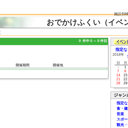
施設別
おでかけふくい（イベ
覧
0 件中 0 ～ 0 件目
指定な
2018年
日
月
開催期間
開催地
・
1
7
8
14
15
21
22
28
29
ジャン
指定な
食・健
音楽
スポー
観光・