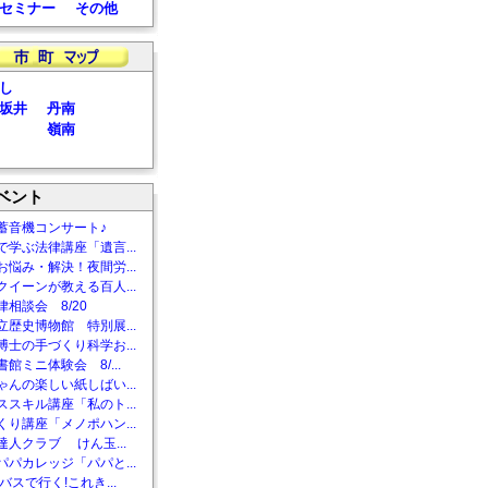
セミナー
その他
し
坂井
丹南
嶺南
ベント
蓄音機コンサート♪
で学ぶ法律講座「遺言...
お悩み・解決！夜間労...
クイーンが教える百人...
相談会 8/20
立歴史博物館 特別展...
博士の手づくり科学お...
館ミニ体験会 8/...
ゃんの楽しい紙しばい...
ススキル講座「私のト...
くり講座「メノポハン...
達人クラブ けん玉...
パパカレッジ「パパと...
バスで行く!これき...