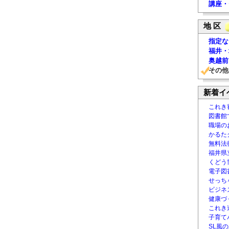
講座・
地 区
指定な
福井・
奥越前
その他
新着イ
これき
図書館
職場の
かるた
無料法律
福井県
くどう
電子図書
せっち
ビジネ
健康づ
これき
子育て
SL風の