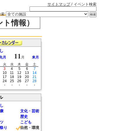
サイトマップ
/ イベント検索
検索
ント情報）
し
11
先月
月
来月
火
水
木
金
土
3
4
5
6
7
10
11
12
13
14
17
18
19
20
21
24
25
26
27
28
・
・
・
・
・
ル
し
康
文化・芸術
歴史
ツ
こども
祭り
自然・環境