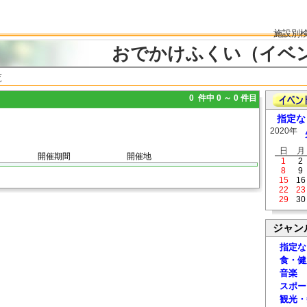
施設別
おでかけふくい（イベ
覧
0 件中 0 ～ 0 件目
指定な
2020年
日
月
開催期間
開催地
1
2
8
9
15
16
22
23
29
30
ジャン
指定な
食・健
音楽
スポー
観光・