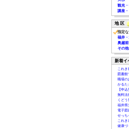
観光・
講座・
地 区
指定な
福井・
奥越前
その他
新着イ
これき
図書館
職場の
かるた
【申込
無料法律
くどう
福井県
電子図書
せっち
これき
健康づ