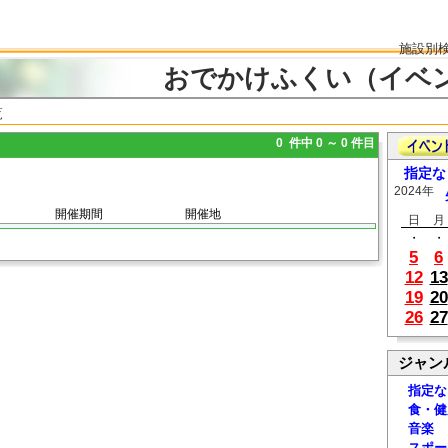
施設別
おでかけふくい（イベ
覧
0 件中 0 ～ 0 件目
指定な
2024年
開催期間
開催地
日
月
・
・
5
6
12
13
19
20
26
27
ジャン
指定な
食・健
音楽
スポー