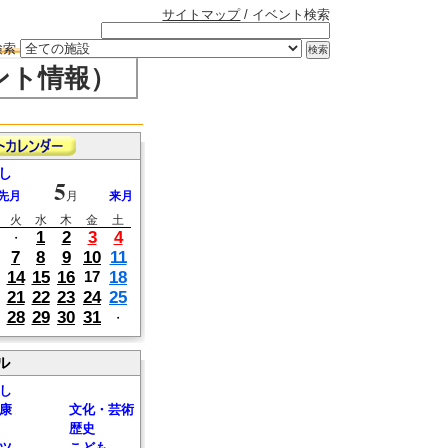
サイトマップ
/ イベント検索
検索
ント情報）
し
5
先月
月
来月
火
水
木
金
土
1
2
3
4
・
7
8
9
10
11
14
15
16
18
17
21
22
23
24
25
28
29
30
31
・
ル
し
康
文化・芸術
歴史
ツ
こども