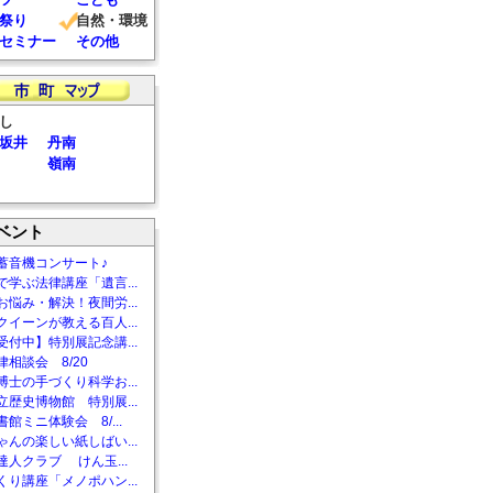
祭り
自然・環境
セミナー
その他
し
坂井
丹南
嶺南
ベント
蓄音機コンサート♪
で学ぶ法律講座「遺言...
お悩み・解決！夜間労...
クイーンが教える百人...
受付中】特別展記念講...
相談会 8/20
博士の手づくり科学お...
立歴史博物館 特別展...
館ミニ体験会 8/...
ゃんの楽しい紙しばい...
達人クラブ けん玉...
くり講座「メノポハン...