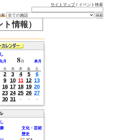
サイトマップ
/ イベント検索
検索
ント情報）
し
8
先月
月
来月
火
水
木
金
土
2
3
4
5
6
9
10
11
12
13
16
17
18
19
20
23
24
25
26
27
30
31
・
・
・
ル
し
康
文化・芸術
歴史
ツ
こども