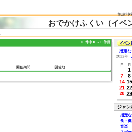
施設別
おでかけふくい（イベ
覧
0 件中 0 ～ 0 件目
指定な
2022年
日
月
開催期間
開催地
1
・
7
8
14
15
21
22
29
28
ジャン
指定な
食・健
音楽
スポー