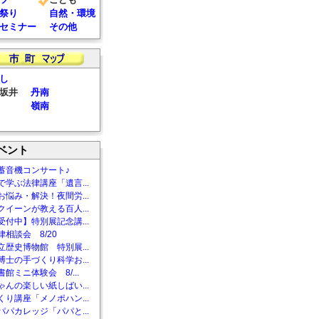
祭り
自然・環境
セミナー
その他
し
坂井
丹南
嶺南
ベント
蓄音機コンサート♪
で学ぶ法律講座「遺言...
お悩み・解決！夜間労...
クイーンが教える百人...
受付中】特別展記念講...
相談会 8/20
立歴史博物館 特別展...
博士の手づくり科学お...
館ミニ体験会 8/...
ゃんの楽しい紙しばい...
くり講座「メノポハン...
パパカレッジ「パパと...