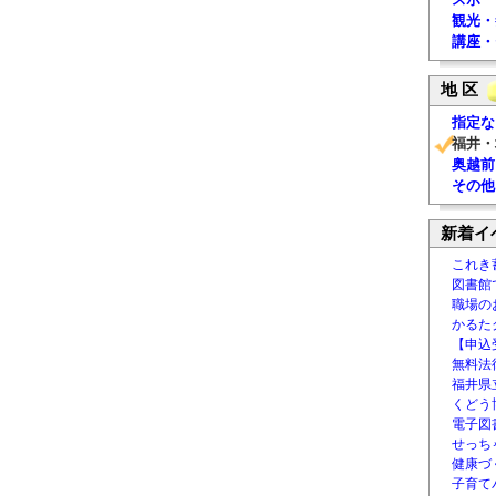
観光・
講座・
地 区
指定な
福井・
奥越前
その他
新着イ
これき
図書館
職場の
かるた
【申込
無料法律
福井県
くどう
電子図書
せっち
健康づ
子育て