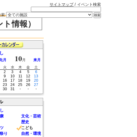
サイトマップ
/ イベント検索
検索
ント情報）
し
10
先月
月
来月
火
水
木
金
土
2
3
4
5
6
9
10
11
12
13
16
17
18
19
20
23
24
25
26
27
30
31
・
・
・
ル
し
康
文化・芸術
歴史
ツ
こども
祭り
自然・環境