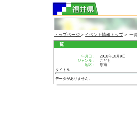
トップページ
>
イベント情報トップ
> 一
一覧
年月日：
2018年10月9日
ジャンル：
こども
地区：
嶺南
タイトル
データがありません。