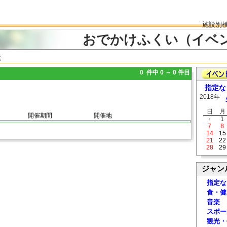
施設別
おでかけふくい（イベ
覧
0 件中 0 ～ 0 件目
指定な
2018年
日
月
開催期間
開催地
・
1
7
8
14
15
21
22
28
29
ジャン
指定な
食・健
音楽
スポー
観光・