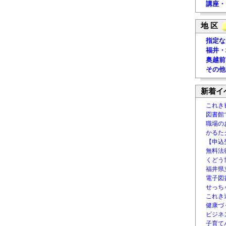
講座・
地 区
指定な
福井・
奥越前
その他
新着イ
これき
図書館
職場の
かるた
【申込
無料法律
くどう
福井県
電子図書
せっち
これき
健康づ
ビジネ
子育て