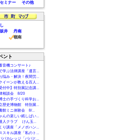
セミナー
その他
し
坂井
丹南
嶺南
ベント
蓄音機コンサート♪
で学ぶ法律講座「遺言...
お悩み・解決！夜間労...
クイーンが教える百人...
受付中】特別展記念講...
相談会 8/20
博士の手づくり科学お...
立歴史博物館 特別展...
館ミニ体験会 8/...
ゃんの楽しい紙しばい...
達人クラブ けん玉...
くり講座「メノポハン...
ススキル講座「私のト...
パパカレッジ「パパと...