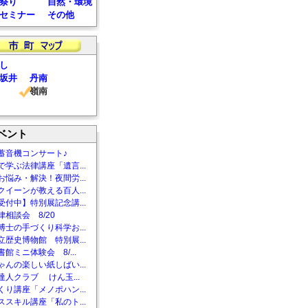
祭り
自然・環境
セミナー
その他
し
坂井
丹南
嶺南
ベント
蓄音機コンサート♪
で学ぶ法律講座「遺言...
お悩み・解決！夜間労...
クイーンが教える百人...
受付中】特別展記念講...
相談会 8/20
博士の手づくり科学お...
立歴史博物館 特別展...
館ミニ体験会 8/...
ゃんの楽しい紙しばい...
達人クラブ けん玉...
くり講座「メノポハン...
ススキル講座「私のト...