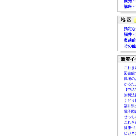
観光・
講座・
地 区
指定な
福井・
奥越前
その他
新着イ
これき
図書館
職場の
かるた
【申込
無料法律
くどう
福井県
電子図書
せっち
これき
健康づ
ビジネ