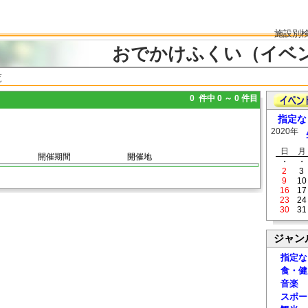
施設別
おでかけふくい（イベ
覧
0 件中 0 ～ 0 件目
指定な
2020年
日
月
開催期間
開催地
・
・
2
3
9
10
16
17
23
24
30
31
ジャン
指定な
食・健
音楽
スポー