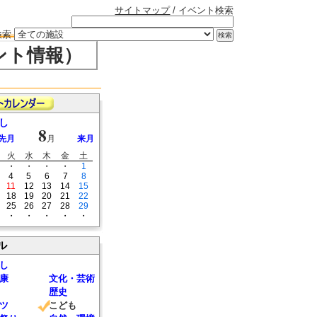
サイトマップ
/ イベント検索
検索
ント情報）
し
8
先月
月
来月
火
水
木
金
土
・
・
・
・
1
4
5
6
7
8
11
12
13
14
15
18
19
20
21
22
25
26
27
28
29
・
・
・
・
・
ル
し
康
文化・芸術
歴史
ツ
こども