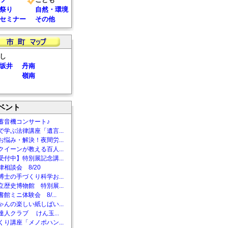
祭り
自然・環境
セミナー
その他
し
坂井
丹南
嶺南
ベント
蓄音機コンサート♪
で学ぶ法律講座「遺言...
お悩み・解決！夜間労...
クイーンが教える百人...
受付中】特別展記念講...
相談会 8/20
博士の手づくり科学お...
立歴史博物館 特別展...
館ミニ体験会 8/...
ゃんの楽しい紙しばい...
達人クラブ けん玉...
くり講座「メノポハン...