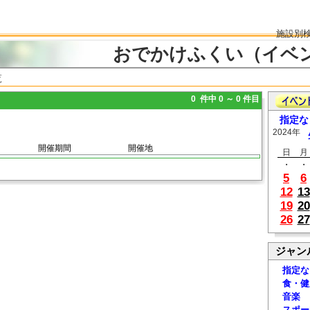
施設別
おでかけふくい（イベ
覧
0 件中 0 ～ 0 件目
指定な
2024年
開催期間
開催地
日
月
・
・
5
6
12
13
19
20
26
27
ジャン
指定な
食・健
音楽
スポー