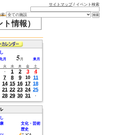
サイトマップ
/ イベント検索
検索
ント情報）
し
5
先月
月
来月
火
水
木
金
土
1
2
3
4
・
7
8
9
11
10
14
15
16
17
18
21
22
23
24
25
28
29
30
31
・
ル
し
康
文化・芸術
歴史
ツ
こども