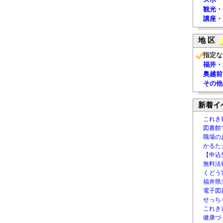
観光・
講座・
地 区
指定な
福井・
奥越前
その他
新着イ
これき
図書館
職場の
かるた
【申込
無料法律
くどう
福井県
電子図書
せっち
これき
健康づ