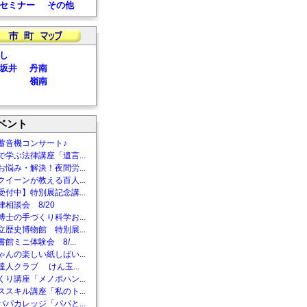
セミナー
その他
し
坂井
丹南
嶺南
ベント
蓄音機コンサート♪
で学ぶ法律講座「遺言...
お悩み・解決！夜間労...
クイーンが教える百人...
受付中】特別展記念講...
相談会 8/20
博士の手づくり科学お...
立歴史博物館 特別展...
館ミニ体験会 8/...
ゃんの楽しい紙しばい...
達人クラブ けん玉...
くり講座「メノポハン...
ススキル講座「私のト...
パパカレッジ「パパと...