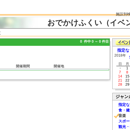
施設別
おでかけふくい（イベ
覧
0 件中 0 ～ 0 件目
指定な
2018年
日
月
開催期間
開催地
・
1
7
8
14
15
21
22
28
29
ジャン
指定な
食・健
音楽
スポー
観光・