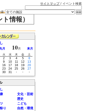
サイトマップ
/ イベント検索
検索
ント情報）
し
10
先月
月
来月
火
水
木
金
土
2
3
4
5
6
9
10
11
12
13
16
17
18
19
20
23
24
25
26
27
30
31
・
・
・
ル
し
康
文化・芸術
歴史
ツ
こども
祭り
自然・環境