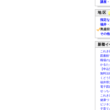
講座・
地 区
指定な
福井・
奥越前
その他
新着イ
これき
図書館
職場の
かるた
【申込
無料法律
くどう
福井県
電子図書
せっち
これき
健康づ
ビジネ
子育て