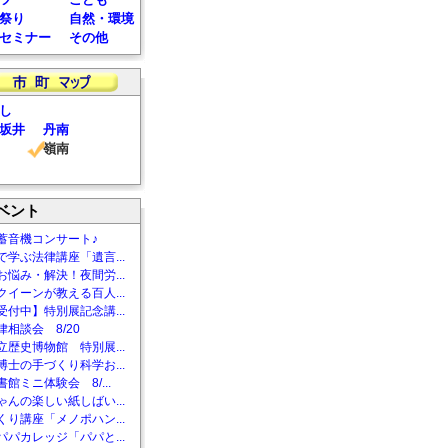
祭り
自然・環境
セミナー
その他
し
坂井
丹南
嶺南
ベント
蓄音機コンサート♪
で学ぶ法律講座「遺言...
お悩み・解決！夜間労...
クイーンが教える百人...
受付中】特別展記念講...
相談会 8/20
立歴史博物館 特別展...
博士の手づくり科学お...
館ミニ体験会 8/...
ゃんの楽しい紙しばい...
くり講座「メノポハン...
パパカレッジ「パパと...