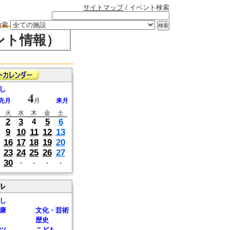
サイトマップ
/ イベント検索
検索
ント情報）
し
4
先月
月
来月
火
水
木
金
土
2
3
5
6
4
9
10
11
12
13
16
17
18
19
20
23
24
25
26
27
30
・
・
・
・
ル
し
康
文化・芸術
歴史
ツ
こども