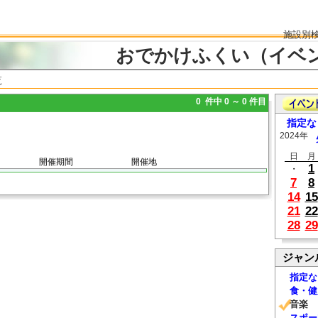
施設別
おでかけふくい（イベ
覧
0 件中 0 ～ 0 件目
指定な
2024年
日
月
開催期間
開催地
1
・
7
8
14
15
21
22
28
29
ジャン
指定な
食・健
音楽
スポー