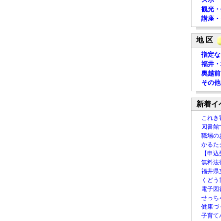
観光・
講座・
地 区
指定な
福井・
奥越前
その他
新着イ
これき
図書館
職場の
かるた
【申込
無料法律
福井県
くどう
電子図書
せっち
健康づ
子育て