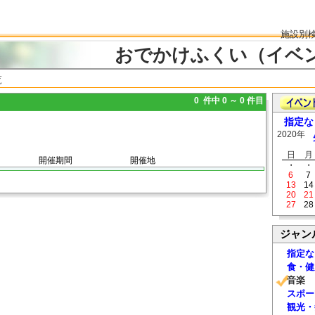
施設別
おでかけふくい（イベ
覧
0 件中 0 ～ 0 件目
指定な
2020年
日
月
開催期間
開催地
・
・
6
7
13
14
20
21
27
28
ジャン
指定な
食・健
音楽
スポー
観光・