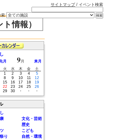
サイトマップ
/ イベント検索
検索
ント情報）
し
9
先月
月
来月
火
水
木
金
土
1
2
3
4
5
8
9
10
11
12
15
16
17
18
19
22
23
24
25
26
29
30
・
・
・
ル
し
康
文化・芸術
歴史
ツ
こども
祭り
自然・環境