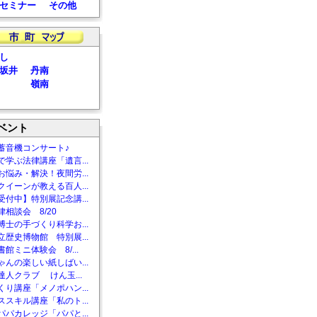
セミナー
その他
し
坂井
丹南
嶺南
ベント
蓄音機コンサート♪
で学ぶ法律講座「遺言...
お悩み・解決！夜間労...
クイーンが教える百人...
受付中】特別展記念講...
相談会 8/20
博士の手づくり科学お...
立歴史博物館 特別展...
館ミニ体験会 8/...
ゃんの楽しい紙しばい...
達人クラブ けん玉...
くり講座「メノポハン...
ススキル講座「私のト...
パパカレッジ「パパと...