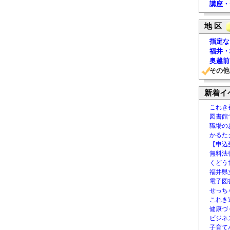
講座・
地 区
指定な
福井・
奥越前
その他
新着イ
これき
図書館
職場の
かるた
【申込
無料法律
くどう
福井県
電子図書
せっち
これき
健康づ
ビジネ
子育て