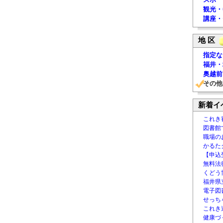
観光・
講座・
地 区
指定な
福井・
奥越前
その他
新着イ
これき
図書館
職場の
かるた
【申込
無料法律
くどう
福井県
電子図書
せっち
これき
健康づ