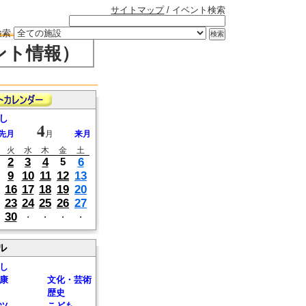
サイトマップ
/ イベント検索
検索
ント情報）
し
4
先月
月
来月
火
水
木
金
土
2
3
4
6
5
9
10
11
12
13
16
17
18
19
20
23
24
25
26
27
30
・
・
・
・
ル
し
康
文化・芸術
歴史
ツ
こども