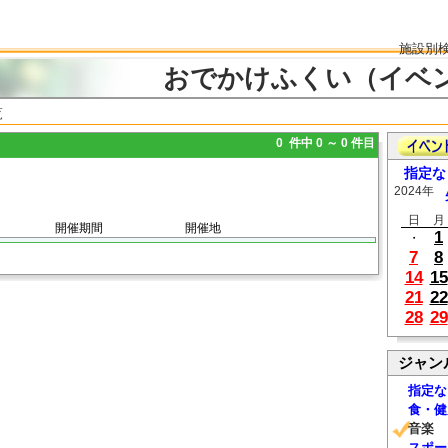
施設別
おでかけふくい（イベ
覧
0 件中 0 ～ 0 件目
指定な
2024年
日
月
開催期間
開催地
1
・
7
8
14
15
21
22
28
29
ジャン
指定な
食・健
音楽
スポー