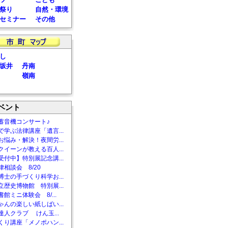
祭り
自然・環境
セミナー
その他
し
坂井
丹南
嶺南
ベント
蓄音機コンサート♪
で学ぶ法律講座「遺言...
お悩み・解決！夜間労...
クイーンが教える百人...
受付中】特別展記念講...
相談会 8/20
博士の手づくり科学お...
立歴史博物館 特別展...
館ミニ体験会 8/...
ゃんの楽しい紙しばい...
達人クラブ けん玉...
くり講座「メノポハン...