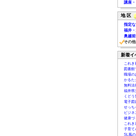
講座・
地 区
指定な
福井・
奥越前
その他
新着イ
これき
図書館
職場の
かるた
無料法律
福井県
くどう
電子図書
せっち
ビジネ
健康づ
これき
子育て
SL風の