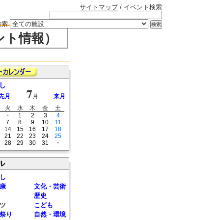
サイトマップ
/ イベント検索
検索
ント情報）
し
7
先月
月
来月
火
水
木
金
土
・
1
2
3
4
7
8
9
10
11
14
15
16
17
18
21
22
23
24
25
28
29
30
31
・
ル
し
康
文化・芸術
歴史
ツ
こども
祭り
自然・環境