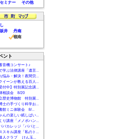
セミナー
その他
し
坂井
丹南
嶺南
ベント
蓄音機コンサート♪
で学ぶ法律講座「遺言...
お悩み・解決！夜間労...
クイーンが教える百人...
受付中】特別展記念講...
相談会 8/20
立歴史博物館 特別展...
博士の手づくり科学お...
館ミニ体験会 8/...
ゃんの楽しい紙しばい...
くり講座「メノポハン...
パパカレッジ「パパと...
ススキル講座「私のト...
達人クラブ けん玉...