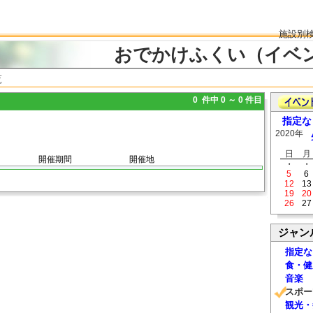
施設別
おでかけふくい（イベ
覧
0 件中 0 ～ 0 件目
指定な
2020年
日
月
開催期間
開催地
・
・
5
6
12
13
19
20
26
27
ジャン
指定な
食・健
音楽
スポー
観光・