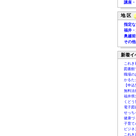
講座・
地 区
指定な
福井・
奥越前
その他
新着イ
これき
図書館
職場の
かるた
【申込
無料法律
福井県
くどう
電子図書
せっち
健康づ
子育て
ビジネ
これき