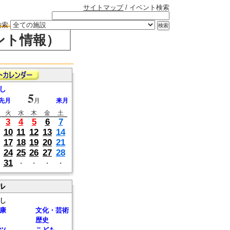
サイトマップ
/ イベント検索
検索
ント情報）
し
5
先月
月
来月
火
水
木
金
土
3
4
5
6
7
10
11
12
13
14
17
18
19
20
21
24
25
26
27
28
31
・
・
・
・
ル
し
康
文化・芸術
歴史
ツ
こども