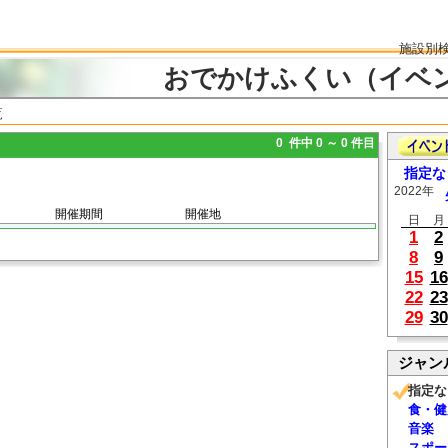
施設別
おでかけふくい（イベ
覧
0 件中 0 ～ 0 件目
指定な
2022年
開催期間
開催地
日
月
1
2
8
9
15
16
22
23
29
30
ジャン
指定な
食・健
音楽
スポー