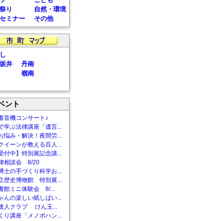
祭り
自然・環境
セミナー
その他
し
坂井
丹南
嶺南
ベント
蓄音機コンサート♪
で学ぶ法律講座「遺言...
お悩み・解決！夜間労...
クイーンが教える百人...
受付中】特別展記念講...
相談会 8/20
博士の手づくり科学お...
立歴史博物館 特別展...
館ミニ体験会 8/...
ゃんの楽しい紙しばい...
達人クラブ けん玉...
くり講座「メノポハン...