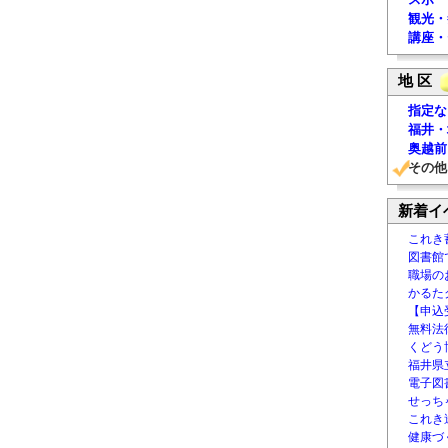
観光・
講座・
地 区
指定な
福井・
奥越前
その他
新着イ
これき
図書館
職場の
かるた
【申込
無料法律
くどう
福井県
電子図書
せっち
これき
健康づ