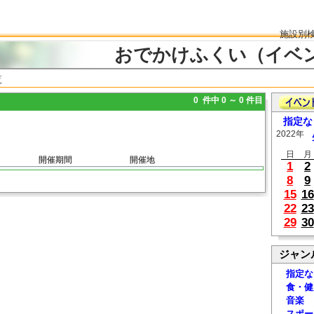
施設別
おでかけふくい（イベ
覧
0 件中 0 ～ 0 件目
指定な
2022年
日
月
開催期間
開催地
1
2
8
9
15
16
22
23
29
30
ジャン
指定な
食・健
音楽
スポー