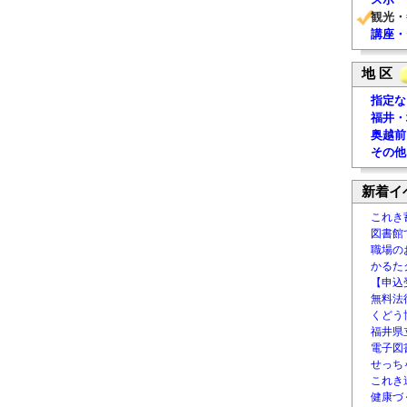
観光・
講座・
地 区
指定な
福井・
奥越前
その他
新着イ
これき
図書館
職場の
かるた
【申込
無料法律
くどう
福井県
電子図書
せっち
これき
健康づ