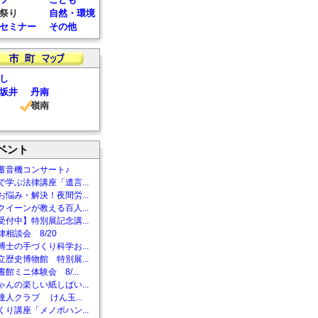
祭り
自然・環境
セミナー
その他
し
坂井
丹南
嶺南
ベント
蓄音機コンサート♪
で学ぶ法律講座「遺言...
お悩み・解決！夜間労...
クイーンが教える百人...
受付中】特別展記念講...
相談会 8/20
博士の手づくり科学お...
立歴史博物館 特別展...
館ミニ体験会 8/...
ゃんの楽しい紙しばい...
達人クラブ けん玉...
くり講座「メノポハン...