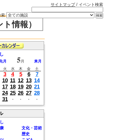
サイトマップ
/ イベント検索
検索
ント情報）
し
5
先月
月
来月
火
水
木
金
土
3
4
5
6
7
10
11
12
13
14
17
18
19
20
21
24
25
26
27
28
31
・
・
・
・
ル
し
康
文化・芸術
歴史
ツ
こども