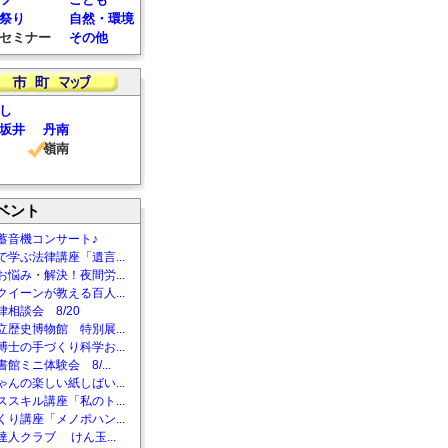
祭り
自然・環境
セミナー
その他
し
坂井
丹南
嶺南
ベント
蓄音機コンサート♪
で学ぶ法律講座「遺言...
お悩み・解決！夜間労...
クイーンが教える百人...
相談会 8/20
立歴史博物館 特別展...
博士の手づくり科学お...
館ミニ体験会 8/...
ゃんの楽しい紙しばい...
ススキル講座「私のト...
くり講座「メノポハン...
達人クラブ けん玉...