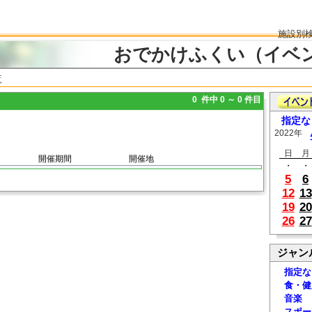
施設別
おでかけふくい（イベ
覧
0 件中 0 ～ 0 件目
指定な
2022年
日
月
開催期間
開催地
・
・
5
6
12
13
19
20
26
27
ジャン
指定な
食・健
音楽
スポー