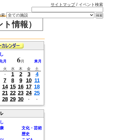
サイトマップ
/ イベント検索
検索
ント情報）
し
6
先月
月
来月
火
水
木
金
土
1
2
3
4
・
7
8
9
10
11
14
15
16
17
18
21
22
23
24
25
28
29
30
・
・
ル
し
康
文化・芸術
歴史
ツ
こども