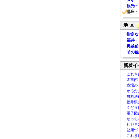
観光・
講座・
地 区
指定な
福井・
奥越前
その他
新着イ
これき
図書館
職場の
かるた
無料法律
福井県
くどう
電子図書
せっち
ビジネ
健康づ
これき